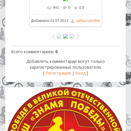
941
0
0.0
В реальном размере
1296x864
/
Добавлено
01.07.2013
sa6ka-solni6ko
757.1Kb
Всего комментариев
:
0
Добавлять комментарии могут только
зарегистрированные пользователи.
[
Регистрация
|
Вход
]