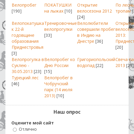
Велопробег
ПОКАТУШКИ
Открытие
По лесн
[190]
на лыжах
[10]
велосезона 2012
тропам
[
[24]
Велопокатушка
Тренировочные
Велолюбители
Открыти
к 22-й
велопрогулки
совершили пробег
велосез
годовщине
[33]
в Индию на
2013:
образования
Днестре
[36]
Приднес
Приднестровья
[20]
[3]
Велопрогулка в
Велопробег ко
Григориопольский
Свеча п
Суклею -
Дню России
водопад
[22]
2013
[29]
30.05.2013
[23]
[15]
Турецкий лес
Велопробег в
[46]
Чобручский
парк (14 июля
2013)
[10]
Наш опрос
Оцените мой сайт
Отлично