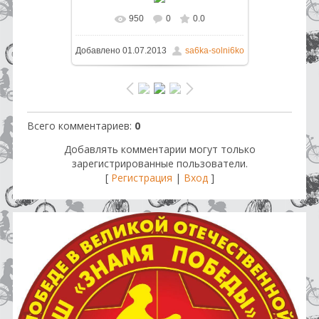
950
0
0.0
В реальном размере
1037x691
/
Добавлено
01.07.2013
sa6ka-solni6ko
523.4Kb
Всего комментариев
:
0
Добавлять комментарии могут только
зарегистрированные пользователи.
[
Регистрация
|
Вход
]