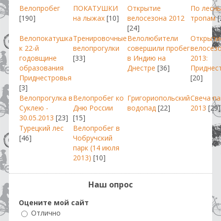
Велопробег
ПОКАТУШКИ
Открытие
По лесн
[190]
на лыжах
[10]
велосезона 2012
тропам
[
[24]
Велопокатушка
Тренировочные
Велолюбители
Открыти
к 22-й
велопрогулки
совершили пробег
велосез
годовщине
[33]
в Индию на
2013:
образования
Днестре
[36]
Приднес
Приднестровья
[20]
[3]
Велопрогулка в
Велопробег ко
Григориопольский
Свеча п
Суклею -
Дню России
водопад
[22]
2013
[29]
30.05.2013
[23]
[15]
Турецкий лес
Велопробег в
[46]
Чобручский
парк (14 июля
2013)
[10]
Наш опрос
Оцените мой сайт
Отлично