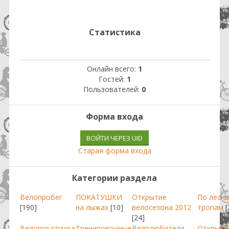
Статистика
Онлайн всего:
1
Гостей:
1
Пользователей:
0
Форма входа
ВОЙТИ ЧЕРЕЗ UID
Старая форма входа
Категории раздела
Велопробег
ПОКАТУШКИ
Открытие
По лесн
[190]
на лыжах
[10]
велосезона 2012
тропам
[
[24]
Велопокатушка
Тренировочные
Велолюбители
Открыти