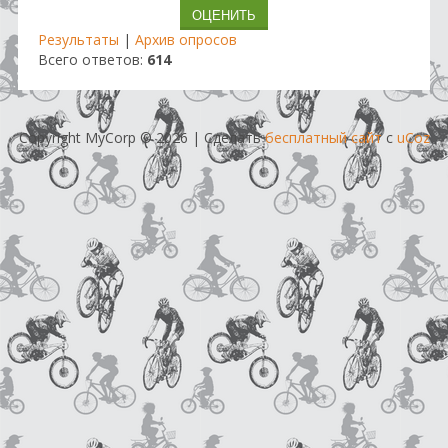
Результаты
|
Архив опросов
Всего ответов:
614
Copyright MyCorp © 2026
|
Сделать
бесплатный сайт
с
uCoz