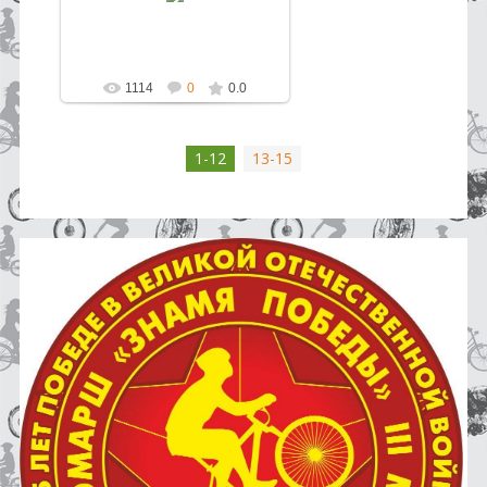
России
pokatushkin
1114
0
0.0
1-12
13-15