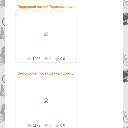
Пороховой погреб Тираспольской крепости
12.06.2013
Пороховой погреб Тираспольской
крепости
pokatushkin
1286
0
0.0
Велопробег посвящённый Дню России
12.06.2013
Велопробег посвящённый Дню
России
pokatushkin
1179
0
0.0