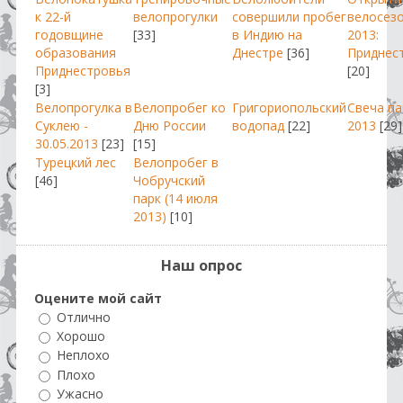
к 22-й
велопрогулки
совершили пробег
велосез
годовщине
[33]
в Индию на
2013:
образования
Днестре
[36]
Приднес
Приднестровья
[20]
[3]
Велопрогулка в
Велопробег ко
Григориопольский
Свеча п
Суклею -
Дню России
водопад
[22]
2013
[29]
30.05.2013
[23]
[15]
Турецкий лес
Велопробег в
[46]
Чобручский
парк (14 июля
2013)
[10]
Наш опрос
Оцените мой сайт
Отлично
Хорошо
Неплохо
Плохо
Ужасно