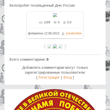
Велопробег посвящённый Дню России
1189
0
0.0
В реальном размере
1600x1283
Добавлено
12.06.2013
pokatushkin
/ 859.6Kb
Всего комментариев
:
0
Добавлять комментарии могут только
зарегистрированные пользователи.
[
Регистрация
|
Вход
]