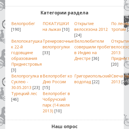
Категории раздела
Велопробег
ПОКАТУШКИ
Открытие
По лесн
[190]
на лыжах
[10]
велосезона 2012
тропам
[
[24]
Велопокатушка
Тренировочные
Велолюбители
Открыти
к 22-й
велопрогулки
совершили пробег
велосез
годовщине
[33]
в Индию на
2013:
образования
Днестре
[36]
Приднес
Приднестровья
[20]
[3]
Велопрогулка в
Велопробег ко
Григориопольский
Свеча п
Суклею -
Дню России
водопад
[22]
2013
[29]
30.05.2013
[23]
[15]
Турецкий лес
Велопробег в
[46]
Чобручский
парк (14 июля
2013)
[10]
Наш опрос