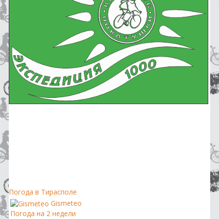
Погода в Тирасполе
Gismeteo
Погода на 2 недели