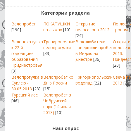
Категории раздела
Велопробег
ПОКАТУШКИ
Открытие
По лесн
[190]
на лыжах
[10]
велосезона 2012
тропам
[
[24]
Велопокатушка
Тренировочные
Велолюбители
Открыти
к 22-й
велопрогулки
совершили пробег
велосез
годовщине
[33]
в Индию на
2013:
образования
Днестре
[36]
Приднес
Приднестровья
[20]
[3]
Велопрогулка в
Велопробег ко
Григориопольский
Свеча п
Суклею -
Дню России
водопад
[22]
2013
[29]
30.05.2013
[23]
[15]
Турецкий лес
Велопробег в
[46]
Чобручский
парк (14 июля
2013)
[10]
Наш опрос