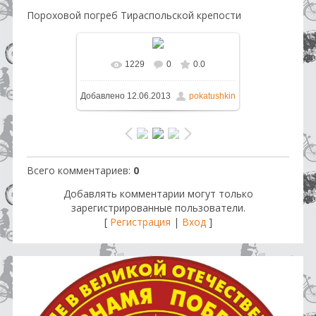
Пороховой погреб Тираспольской крепости
1229
0
0.0
В реальном размере
1600x1200
Добавлено
12.06.2013
pokatushkin
/ 723.2Kb
Всего комментариев
:
0
Добавлять комментарии могут только
зарегистрированные пользователи.
[
Регистрация
|
Вход
]