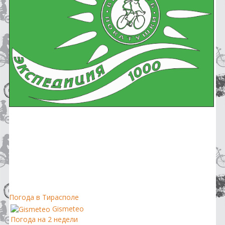
Погода в Тирасполе
Gismeteo
Погода на 2 недели