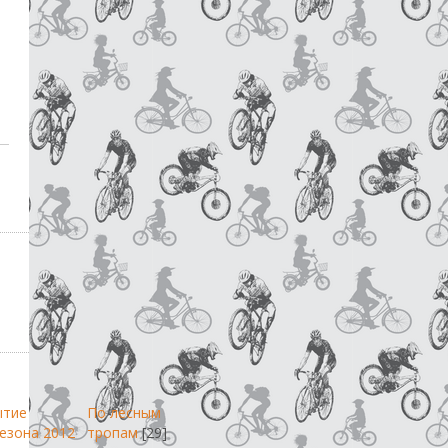
ытие
По лесным
езона 2012
тропам
[29]