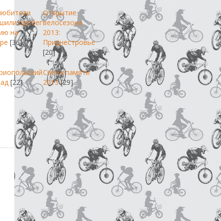
любители
Открытие
шили пробег
велосезона
ию на
2013:
ре
[36]
Приднестровье
[20]
риопольский
Свеча памяти
пад
[22]
2013
[29]