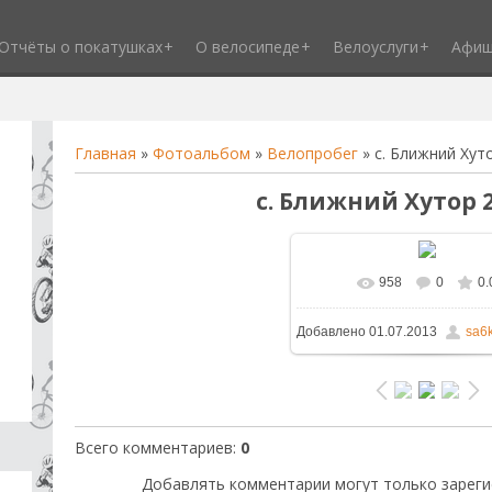
Отчёты о покатушках
О велосипеде
Велоуслуги
Афи
Главная
»
Фотоальбом
»
Велопробег
» с. Ближний Хуто
с. Ближний Хутор 2
958
0
0.
В реальном размере
1
Добавлено
01.07.2013
sa6k
681.5Kb
Всего комментариев
:
0
Добавлять комментарии могут только зареги