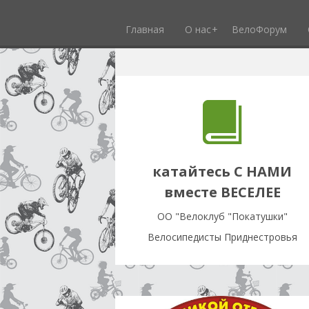
Главная
О нас
ВелоФорум
катайтесь С НАМИ
вместе ВЕСЕЛЕЕ
OO "Велоклуб "Покатушки"
Велосипедисты Приднестровья