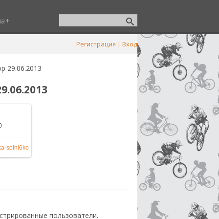
ша
Регистрация
|
Вход
р 29.06.2013
9.06.2013
0
182x864
/
a-solni6ko
стрированные пользователи.