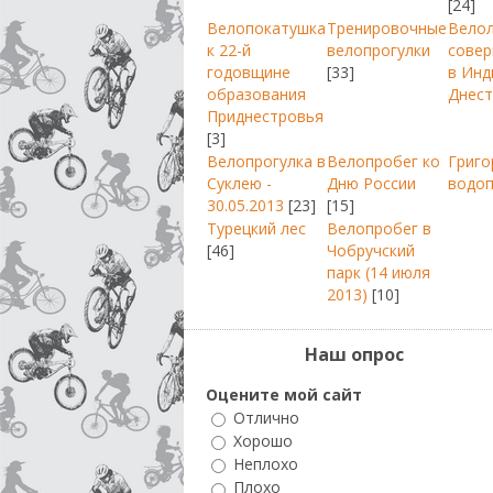
[24]
Велопокатушка
Тренировочные
Вело
к 22-й
велопрогулки
совер
годовщине
[33]
в Инд
образования
Днест
Приднестровья
[3]
Велопрогулка в
Велопробег ко
Григо
Суклею -
Дню России
водо
30.05.2013
[23]
[15]
Турецкий лес
Велопробег в
[46]
Чобручский
парк (14 июля
2013)
[10]
Наш опрос
Оцените мой сайт
Отлично
Хорошо
Неплохо
Плохо