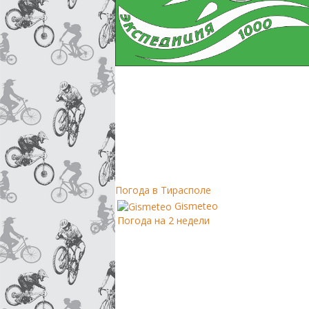
Погода в Тирасполе
Gismeteo
Погода на 2 недели