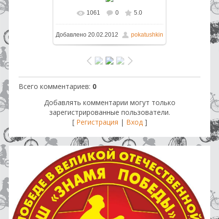
1061
0
5.0
В реальном размере
592x800
/
Добавлено
20.02.2012
pokatushkin
198.9Kb
Всего комментариев
:
0
Добавлять комментарии могут только
зарегистрированные пользователи.
[
Регистрация
|
Вход
]