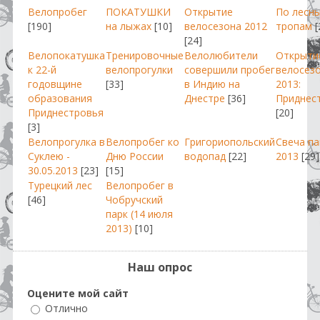
Велопробег
ПОКАТУШКИ
Открытие
По лесн
[190]
на лыжах
[10]
велосезона 2012
тропам
[
[24]
Велопокатушка
Тренировочные
Велолюбители
Открыти
к 22-й
велопрогулки
совершили пробег
велосез
годовщине
[33]
в Индию на
2013:
образования
Днестре
[36]
Приднес
Приднестровья
[20]
[3]
Велопрогулка в
Велопробег ко
Григориопольский
Свеча п
Суклею -
Дню России
водопад
[22]
2013
[29]
30.05.2013
[23]
[15]
Турецкий лес
Велопробег в
[46]
Чобручский
парк (14 июля
2013)
[10]
Наш опрос
Оцените мой сайт
Отлично