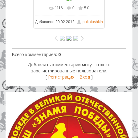
1116
0
5.0
В реальном размере
800x592
/
Добавлено
20.02.2012
pokatushkin
220.0Kb
Всего комментариев
:
0
Добавлять комментарии могут только
зарегистрированные пользователи.
[
Регистрация
|
Вход
]