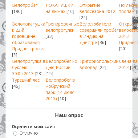
Велопробег
ПОКАТУШКИ
Открытие
По лесн
[190]
на лыжах
[10]
велосезона 2012
тропам
[
[24]
Велопокатушка
Тренировочные
Велолюбители
Открыти
к 22-й
велопрогулки
совершили пробег
велосез
годовщине
[33]
в Индию на
2013:
образования
Днестре
[36]
Приднес
Приднестровья
[20]
[3]
Велопрогулка в
Велопробег ко
Григориопольский
Свеча п
Суклею -
Дню России
водопад
[22]
2013
[29]
30.05.2013
[23]
[15]
Турецкий лес
Велопробег в
[46]
Чобручский
парк (14 июля
2013)
[10]
Наш опрос
Оцените мой сайт
Отлично