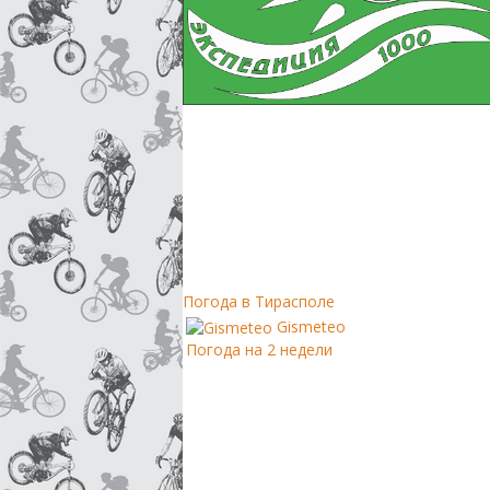
Погода в Тирасполе
Gismeteo
Погода на 2 недели