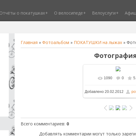
Отчёты о покатушках
О велосипеде
Велоуслуги
Афи
Главная
»
Фотоальбом
»
ПОКАТУШКИ на лыжах
» Фот
Фотография
1090
0
5
В реальном размере
8
Добавлено
20.02.2012
po
166.6Kb
Всего комментариев
:
0
Добавлять комментарии могут только зареги