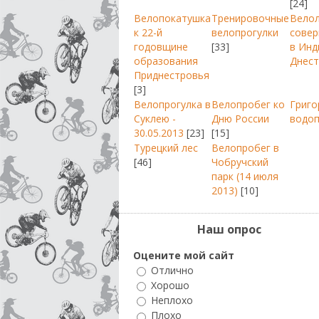
[24]
Велопокатушка
Тренировочные
Вело
к 22-й
велопрогулки
совер
годовщине
[33]
в Инд
образования
Днест
Приднестровья
[3]
Велопрогулка в
Велопробег ко
Григо
Суклею -
Дню России
водо
30.05.2013
[23]
[15]
Турецкий лес
Велопробег в
[46]
Чобручский
парк (14 июля
2013)
[10]
Наш опрос
Оцените мой сайт
Отлично
Хорошо
Неплохо
Плохо