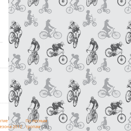
ытие
По лесным
езона 2012
тропам
[29]