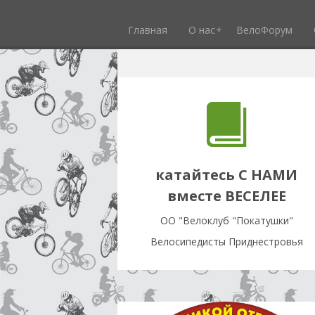
Главная
О нас
ВелоФорум
катайтесь С НАМИ
вместе ВЕСЕЛЕЕ
OO "Велоклуб "Покатушки"
Велосипедисты Приднестровья