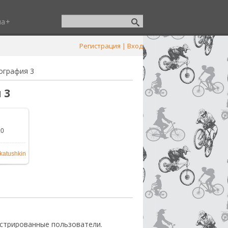
ша
Регистрация
|
Вход
ография 3
 3
.0
00x591
/
katushkin
стрированные пользователи.