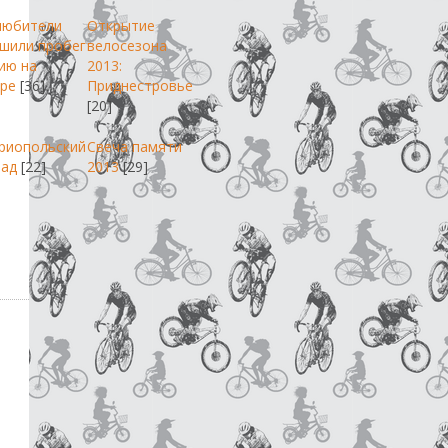
любители
Открытие
шили пробег
велосезона
ию на
2013:
ре
[36]
Приднестровье
[20]
риопольский
Свеча памяти
пад
[22]
2013
[29]