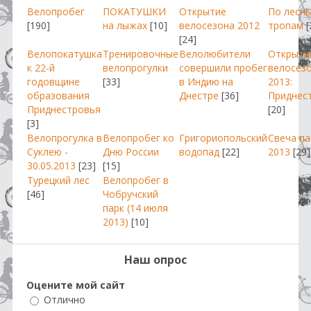
Велопробег
ПОКАТУШКИ
Открытие
По лесн
[190]
на лыжах
[10]
велосезона 2012
тропам
[
[24]
Велопокатушка
Тренировочные
Велолюбители
Открыти
к 22-й
велопрогулки
совершили пробег
велосез
годовщине
[33]
в Индию на
2013:
образования
Днестре
[36]
Приднес
Приднестровья
[20]
[3]
Велопрогулка в
Велопробег ко
Григориопольский
Свеча п
Суклею -
Дню России
водопад
[22]
2013
[29]
30.05.2013
[23]
[15]
Турецкий лес
Велопробег в
[46]
Чобручский
парк (14 июля
2013)
[10]
Наш опрос
Оцените мой сайт
Отлично