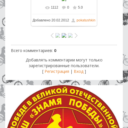
1112
0
5.0
В реальном размере
800x593
/
Добавлено
20.02.2012
pokatushkin
220.0Kb
Всего комментариев
:
0
Добавлять комментарии могут только
зарегистрированные пользователи.
[
Регистрация
|
Вход
]