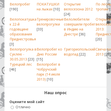
Велопробег
ПОКАТУШКИ
Открытие
По лесн
[190]
на лыжах
[10]
велосезона 2012
тропам
[
[24]
Велопокатушка
Тренировочные
Велолюбители
Открыти
к 22-й
велопрогулки
совершили пробег
велосез
годовщине
[33]
в Индию на
2013:
образования
Днестре
[36]
Приднес
Приднестровья
[20]
[3]
Велопрогулка в
Велопробег ко
Григориопольский
Свеча п
Суклею -
Дню России
водопад
[22]
2013
[29]
30.05.2013
[23]
[15]
Турецкий лес
Велопробег в
[46]
Чобручский
парк (14 июля
2013)
[10]
Наш опрос
Оцените мой сайт
Отлично