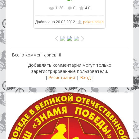
1130
0
4.0
В реальном размере
800x592
/
Добавлено
20.02.2012
pokatushkin
232.0Kb
Всего комментариев
:
0
Добавлять комментарии могут только
зарегистрированные пользователи.
[
Регистрация
|
Вход
]