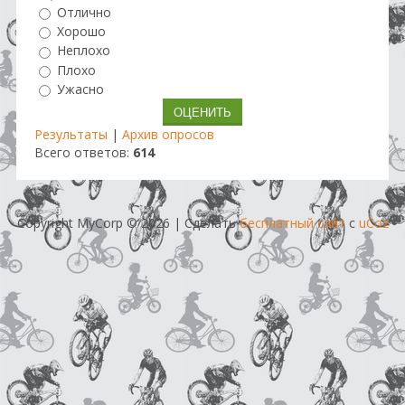
Отлично
Хорошо
Неплохо
Плохо
Ужасно
Результаты
|
Архив опросов
Всего ответов:
614
Copyright MyCorp © 2026
|
Сделать
бесплатный сайт
с
uCoz