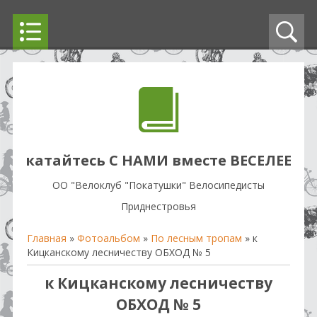
катайтесь С НАМИ вместе ВЕСЕЛЕЕ
OO "Велоклуб "Покатушки" Велосипедисты
Приднестровья
Главная
»
Фотоальбом
»
По лесным тропам
» к
Кицканскому лесничеству ОБХОД № 5
к Кицканскому лесничеству
ОБХОД № 5