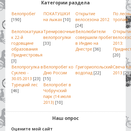
Категории раздела
Велопробег
ПОКАТУШКИ
Открытие
По лесн
[190]
на лыжах
[10]
велосезона 2012
тропам
[
[24]
Велопокатушка
Тренировочные
Велолюбители
Открыти
к 22-й
велопрогулки
совершили пробег
велосез
годовщине
[33]
в Индию на
2013:
образования
Днестре
[36]
Приднес
Приднестровья
[20]
[3]
Велопрогулка в
Велопробег ко
Григориопольский
Свеча п
Суклею -
Дню России
водопад
[22]
2013
[29]
30.05.2013
[23]
[15]
Турецкий лес
Велопробег в
[46]
Чобручский
парк (14 июля
2013)
[10]
Наш опрос
Оцените мой сайт