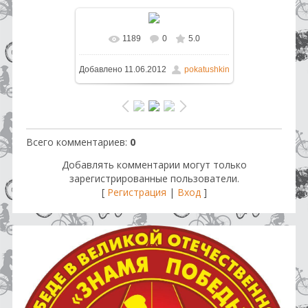
1189
0
5.0
В реальном размере
640x480
/
Добавлено
11.06.2012
pokatushkin
168.9Kb
Всего комментариев
:
0
Добавлять комментарии могут только
зарегистрированные пользователи.
[
Регистрация
|
Вход
]