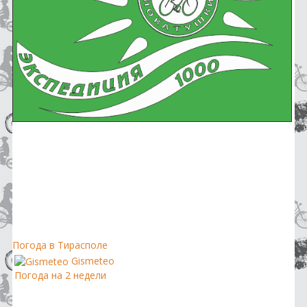
Погода в Тирасполе
Gismeteo
Погода на 2 недели