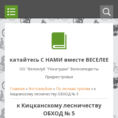
катайтесь С НАМИ вместе ВЕСЕЛЕЕ
OO "Велоклуб "Покатушки" Велосипедисты
Приднестровья
Главная
»
Фотоальбом
»
По лесным тропам
» к
Кицканскому лесничеству ОБХОД № 5
к Кицканскому лесничеству
ОБХОД № 5