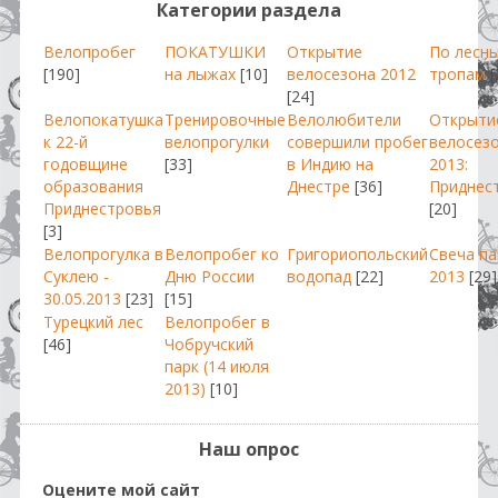
Категории раздела
Велопробег
ПОКАТУШКИ
Открытие
По лесн
[190]
на лыжах
[10]
велосезона 2012
тропам
[
[24]
Велопокатушка
Тренировочные
Велолюбители
Открыти
к 22-й
велопрогулки
совершили пробег
велосез
годовщине
[33]
в Индию на
2013:
образования
Днестре
[36]
Приднес
Приднестровья
[20]
[3]
Велопрогулка в
Велопробег ко
Григориопольский
Свеча п
Суклею -
Дню России
водопад
[22]
2013
[29]
30.05.2013
[23]
[15]
Турецкий лес
Велопробег в
[46]
Чобручский
парк (14 июля
2013)
[10]
Наш опрос
Оцените мой сайт