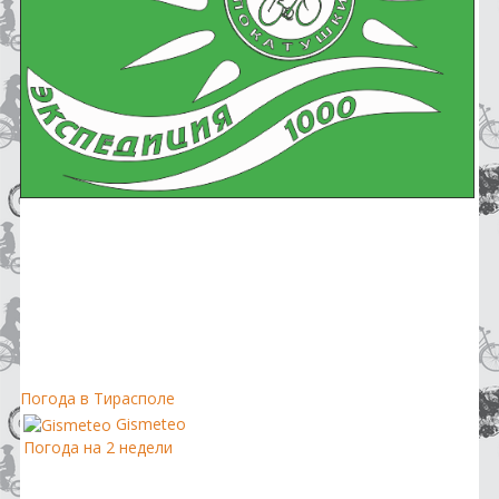
Погода в Тирасполе
Gismeteo
Погода на 2 недели