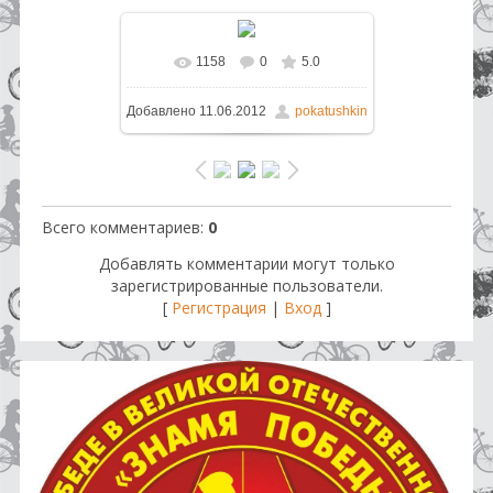
1158
0
5.0
В реальном размере
640x481
/
Добавлено
11.06.2012
pokatushkin
150.3Kb
Всего комментариев
:
0
Добавлять комментарии могут только
зарегистрированные пользователи.
[
Регистрация
|
Вход
]