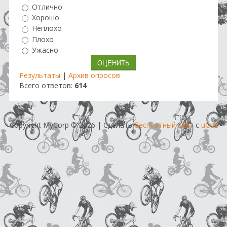
Отлично
Хорошо
Неплохо
Плохо
Ужасно
Результаты
|
Архив опросов
Всего ответов:
614
Copyright MyCorp © 2026
|
Сделать
бесплатный сайт
с
uCoz