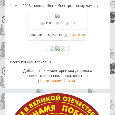
11 мая 2013, велопробег к Днестровскому лиману
1100
0
5.0
В реальном размере
1331x998
/
Добавлено
15.05.2013
pokatushkin
693.6Kb
Всего комментариев
:
0
Добавлять комментарии могут только
зарегистрированные пользователи.
[
Регистрация
|
Вход
]