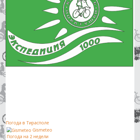
Погода в Тирасполе
Gismeteo
Погода на 2 недели