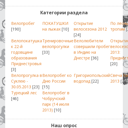
Категории раздела
Велопробег
ПОКАТУШКИ
Открытие
По лесн
[190]
на лыжах
[10]
велосезона 2012
тропам
[
[24]
Велопокатушка
Тренировочные
Велолюбители
Открыти
к 22-й
велопрогулки
совершили пробег
велосез
годовщине
[33]
в Индию на
2013:
образования
Днестре
[36]
Приднес
Приднестровья
[20]
[3]
Велопрогулка в
Велопробег ко
Григориопольский
Свеча п
Суклею -
Дню России
водопад
[22]
2013
[29]
30.05.2013
[23]
[15]
Турецкий лес
Велопробег в
[46]
Чобручский
парк (14 июля
2013)
[10]
Наш опрос