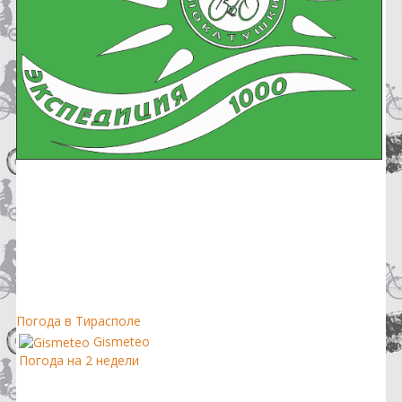
Погода в Тирасполе
Gismeteo
Погода на 2 недели