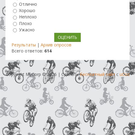
Отлично
Хорошо
Неплохо
Плохо
Ужасно
Результаты
|
Архив опросов
Всего ответов:
614
Copyright MyCorp © 2026
|
Сделать
бесплатный сайт
с
uCoz