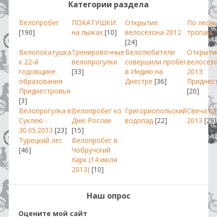
Категории раздела
Велопробег
ПОКАТУШКИ
Открытие
По лесн
[190]
на лыжах
[10]
велосезона 2012
тропам
[
[24]
Велопокатушка
Тренировочные
Велолюбители
Открыти
к 22-й
велопрогулки
совершили пробег
велосез
годовщине
[33]
в Индию на
2013:
образования
Днестре
[36]
Приднес
Приднестровья
[20]
[3]
Велопрогулка в
Велопробег ко
Григориопольский
Свеча п
Суклею -
Дню России
водопад
[22]
2013
[29]
30.05.2013
[23]
[15]
Турецкий лес
Велопробег в
[46]
Чобручский
парк (14 июля
2013)
[10]
Наш опрос
Оцените мой сайт