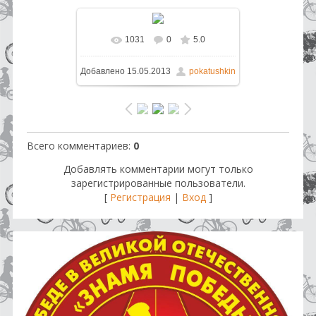
1031
0
5.0
В реальном размере
1024x768
/
Добавлено
15.05.2013
pokatushkin
355.6Kb
Всего комментариев
:
0
Добавлять комментарии могут только
зарегистрированные пользователи.
[
Регистрация
|
Вход
]