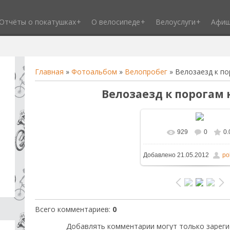
Отчёты о покатушках
О велосипеде
Велоуслуги
Афи
Главная
»
Фотоальбом
»
Велопробег
» Велозаезд к по
Велозаезд к порогам 
929
0
0.
Добавлено
21.05.2012
po
Всего комментариев
:
0
Добавлять комментарии могут только зареги