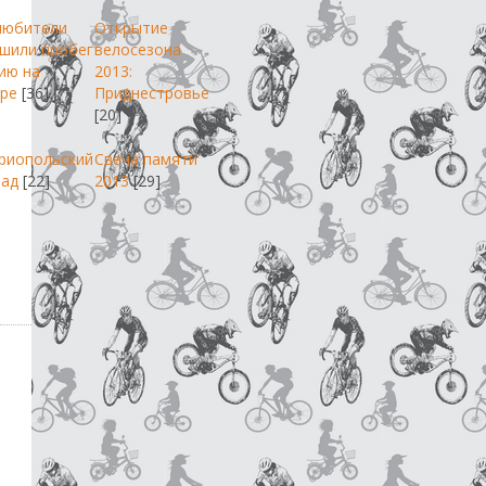
любители
Открытие
шили пробег
велосезона
ию на
2013:
ре
[36]
Приднестровье
[20]
риопольский
Свеча памяти
пад
[22]
2013
[29]