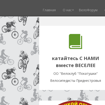
Главная
О нас
ВелоФорум
катайтесь С НАМИ
вместе ВЕСЕЛЕЕ
OO "Велоклуб "Покатушки"
Велосипедисты Приднестровья