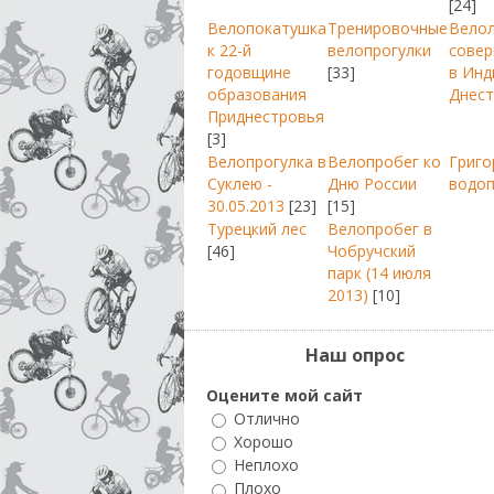
[24]
Велопокатушка
Тренировочные
Вело
к 22-й
велопрогулки
совер
годовщине
[33]
в Инд
образования
Днест
Приднестровья
[3]
Велопрогулка в
Велопробег ко
Григо
Суклею -
Дню России
водо
30.05.2013
[23]
[15]
Турецкий лес
Велопробег в
[46]
Чобручский
парк (14 июля
2013)
[10]
Наш опрос
Оцените мой сайт
Отлично
Хорошо
Неплохо
Плохо