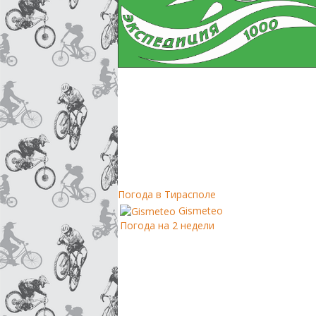
Погода в Тирасполе
Gismeteo
Погода на 2 недели