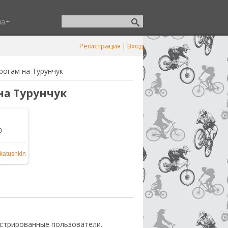
ша
Регистрация
|
Вход
рогам на Турунчук
на Турунчук
0
katushkin
стрированные пользователи.