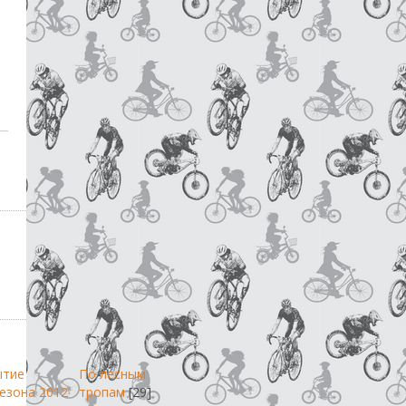
ытие
По лесным
езона 2012
тропам
[29]