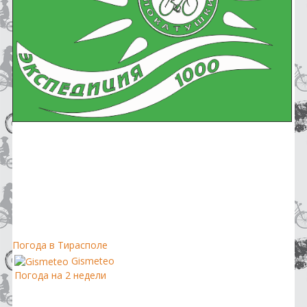
Погода в Тирасполе
Gismeteo
Погода на 2 недели