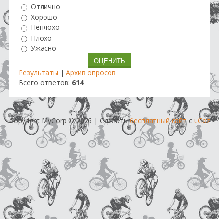
Отлично
Хорошо
Неплохо
Плохо
Ужасно
Результаты
|
Архив опросов
Всего ответов:
614
Copyright MyCorp © 2026
|
Сделать
бесплатный сайт
с
uCoz