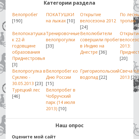
Категории раздела
Велопробег
ПОКАТУШКИ
Открытие
По лесн
[190]
на лыжах
[10]
велосезона 2012
тропам
[
[24]
Велопокатушка
Тренировочные
Велолюбители
Открыти
к 22-й
велопрогулки
совершили пробег
велосез
годовщине
[33]
в Индию на
2013:
образования
Днестре
[36]
Приднес
Приднестровья
[20]
[3]
Велопрогулка в
Велопробег ко
Григориопольский
Свеча п
Суклею -
Дню России
водопад
[22]
2013
[29]
30.05.2013
[23]
[15]
Турецкий лес
Велопробег в
[46]
Чобручский
парк (14 июля
2013)
[10]
Наш опрос
Оцените мой сайт