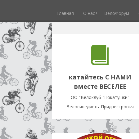
Главная
О нас
ВелоФорум
катайтесь С НАМИ
вместе ВЕСЕЛЕЕ
OO "Велоклуб "Покатушки"
Велосипедисты Приднестровья