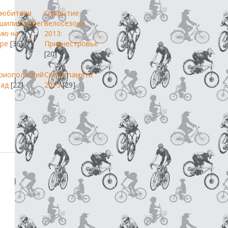
любители
Открытие
шили пробег
велосезона
ию на
2013:
ре
[36]
Приднестровье
[20]
риопольский
Свеча памяти
пад
[22]
2013
[29]