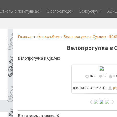
Отчёты о покатушках
О велосипеде
Велоуслуги
Афи
Главная
»
Фотоальбом
»
Велопрогулка в Суклею - 30.0
Велопрогулка в 
Велопрогулка в Суклею
998
0
0.
В реальном размере
1
Добавлено
31.05.2013
po
/ 244.1Kb
Всего комментариев
:
0