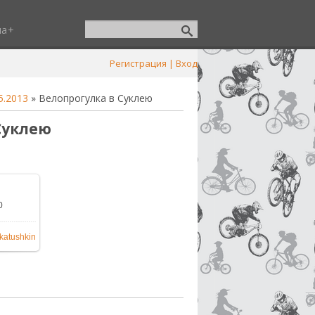
ша
Регистрация
|
Вход
5.2013
» Велопрогулка в Суклею
Суклею
0
600x1200
katushkin