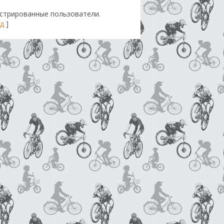
стрированные пользователи.
д
]