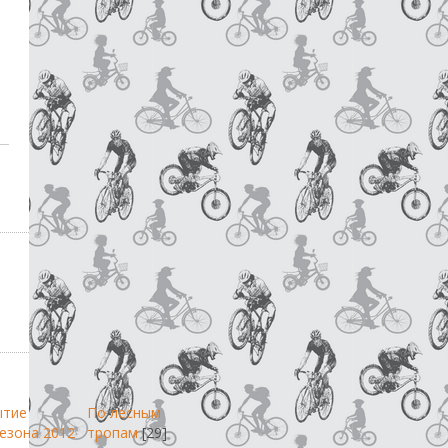
ытие
По лесным
езона 2012
тропам
[29]