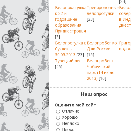
[24]
Велопокатушка
Тренировочные
Вело
к 22-й
велопрогулки
совер
годовщине
[33]
в Инд
образования
Днест
Приднестровья
[3]
Велопрогулка в
Велопробег ко
Григо
Суклею -
Дню России
водо
30.05.2013
[23]
[15]
Турецкий лес
Велопробег в
[46]
Чобручский
парк (14 июля
2013)
[10]
Наш опрос
Оцените мой сайт
Отлично
Хорошо
Неплохо
Плохо