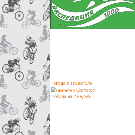
Погода в Тирасполе
Gismeteo
Погода на 2 недели