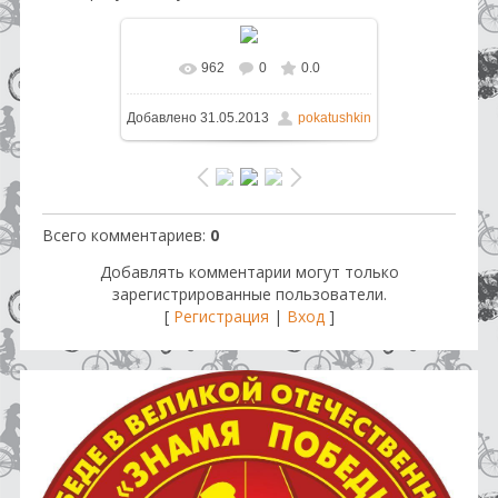
962
0
0.0
В реальном размере
1600x1200
Добавлено
31.05.2013
pokatushkin
/ 244.3Kb
Всего комментариев
:
0
Добавлять комментарии могут только
зарегистрированные пользователи.
[
Регистрация
|
Вход
]