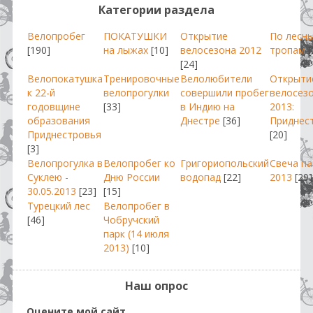
Категории раздела
Велопробег
ПОКАТУШКИ
Открытие
По лесн
[190]
на лыжах
[10]
велосезона 2012
тропам
[
[24]
Велопокатушка
Тренировочные
Велолюбители
Открыти
к 22-й
велопрогулки
совершили пробег
велосез
годовщине
[33]
в Индию на
2013:
образования
Днестре
[36]
Приднес
Приднестровья
[20]
[3]
Велопрогулка в
Велопробег ко
Григориопольский
Свеча п
Суклею -
Дню России
водопад
[22]
2013
[29]
30.05.2013
[23]
[15]
Турецкий лес
Велопробег в
[46]
Чобручский
парк (14 июля
2013)
[10]
Наш опрос
Оцените мой сайт