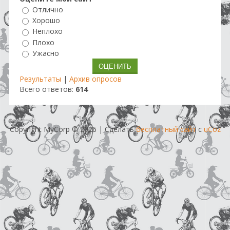
Отлично
Хорошо
Неплохо
Плохо
Ужасно
Результаты
|
Архив опросов
Всего ответов:
614
Copyright MyCorp © 2026
|
Сделать
бесплатный сайт
с
uCoz