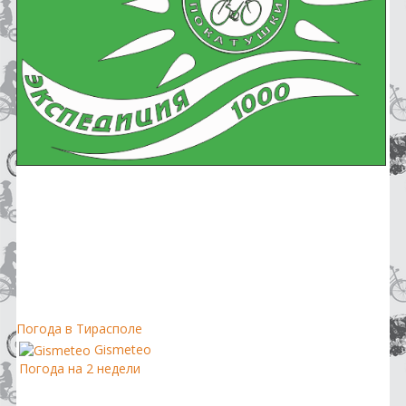
Погода в Тирасполе
Gismeteo
Погода на 2 недели