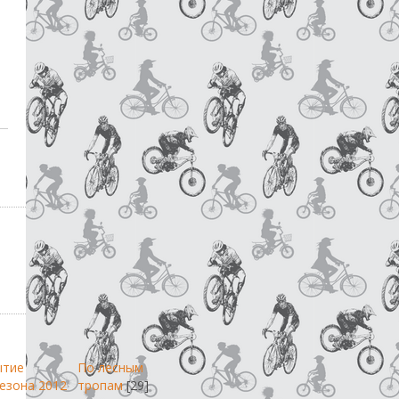
ытие
По лесным
езона 2012
тропам
[29]