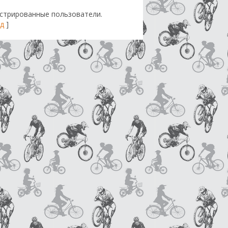
стрированные пользователи.
д
]