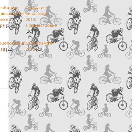
любители
Открытие
шили пробег
велосезона
ию на
2013:
ре
[36]
Приднестровье
[20]
риопольский
Свеча памяти
пад
[22]
2013
[29]