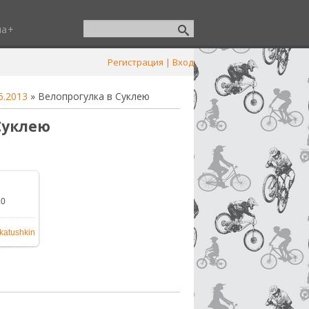
ша
Регистрация
|
Вход
5.2013
» Велопрогулка в Суклею
Суклею
.0
600x1200
katushkin