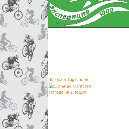
Погода в Тирасполе
Gismeteo
Погода на 2 недели