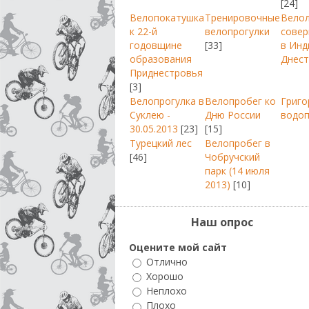
[24]
Велопокатушка
Тренировочные
Вело
к 22-й
велопрогулки
совер
годовщине
[33]
в Инд
образования
Днест
Приднестровья
[3]
Велопрогулка в
Велопробег ко
Григо
Суклею -
Дню России
водо
30.05.2013
[23]
[15]
Турецкий лес
Велопробег в
[46]
Чобручский
парк (14 июля
2013)
[10]
Наш опрос
Оцените мой сайт
Отлично
Хорошо
Неплохо
Плохо