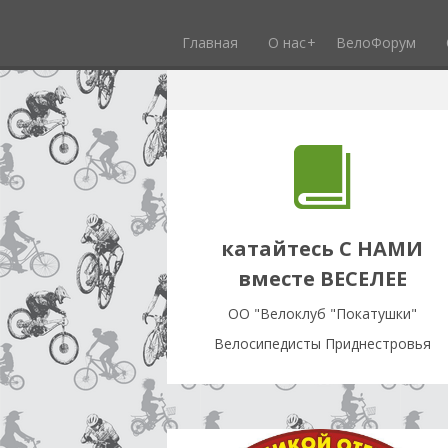
Главная
О нас
ВелоФорум
катайтесь С НАМИ
вместе ВЕСЕЛЕЕ
OO "Велоклуб "Покатушки"
Велосипедисты Приднестровья