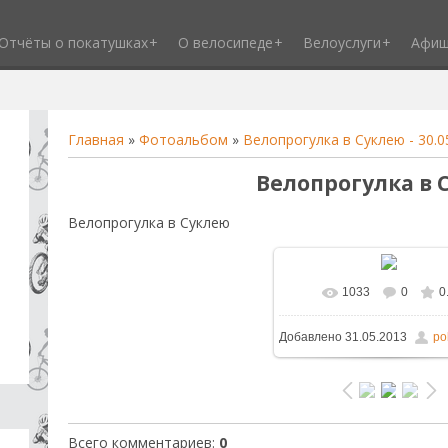
Отчёты о покатушках
О велосипеде
Велоуслуги
Афи
Главная
»
Фотоальбом
»
Велопрогулка в Суклею - 30.0
Велопрогулка в 
Велопрогулка в Суклею
1033
0
0
В реальном размере
1
Добавлено
31.05.2013
po
/ 234.7Kb
Всего комментариев
:
0