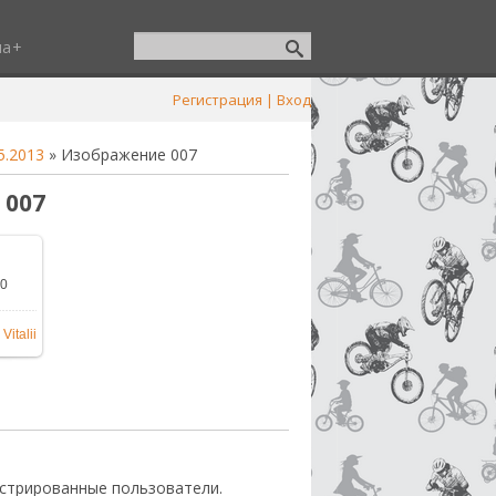
ша
Регистрация
|
Вход
5.2013
» Изображение 007
 007
.0
ере
Vitalii
стрированные пользователи.