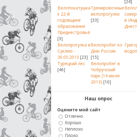
[24]
Велопокатушка
Тренировочные
Вело
к 22-й
велопрогулки
совер
годовщине
[33]
в Инд
образования
Днест
Приднестровья
[3]
Велопрогулка в
Велопробег ко
Григо
Суклею -
Дню России
водо
30.05.2013
[23]
[15]
Турецкий лес
Велопробег в
[46]
Чобручский
парк (14 июля
2013)
[10]
Наш опрос
Оцените мой сайт
Отлично
Хорошо
Неплохо
Плохо