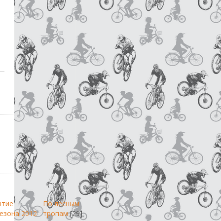
ытие
По лесным
езона 2012
тропам
[29]