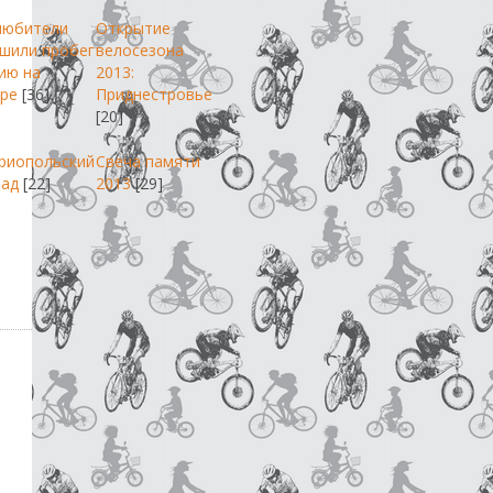
любители
Открытие
шили пробег
велосезона
ию на
2013:
ре
[36]
Приднестровье
[20]
риопольский
Свеча памяти
пад
[22]
2013
[29]