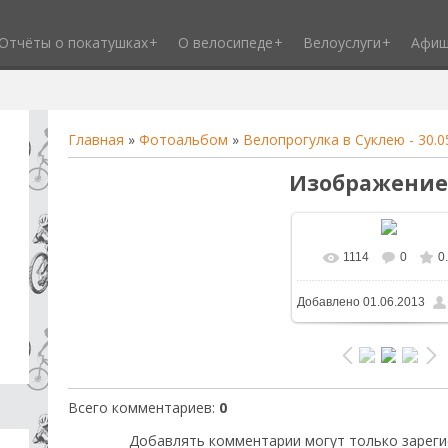
Отчёты о покатушках
О велосипеде
Велоуслуги
Афи
Главная
»
Фотоальбом
»
Велопрогулка в Суклею - 30.0
Изображение
1114
0
0
В реальном разм
Добавлено
01.06.2013
1600x1200
/ 233.9Kb
Всего комментариев
:
0
Добавлять комментарии могут только зареги