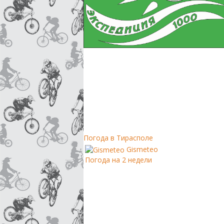
Погода в Тирасполе
Gismeteo
Погода на 2 недели