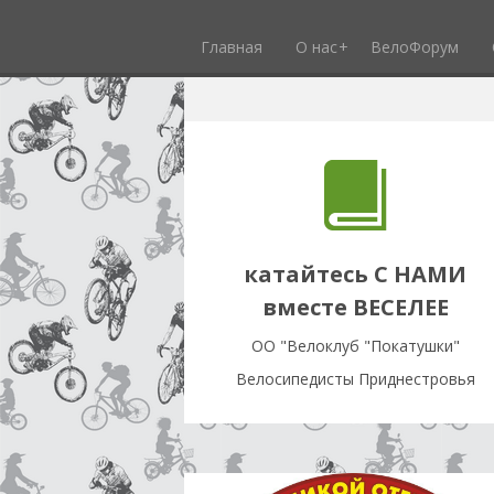
Главная
О нас
ВелоФорум
катайтесь С НАМИ
вместе ВЕСЕЛЕЕ
OO "Велоклуб "Покатушки"
Велосипедисты Приднестровья