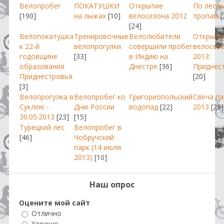
Велопробег
ПОКАТУШКИ
Открытие
По лесн
[190]
на лыжах
[10]
велосезона 2012
тропам
[
[24]
Велопокатушка
Тренировочные
Велолюбители
Открыти
к 22-й
велопрогулки
совершили пробег
велосез
годовщине
[33]
в Индию на
2013:
образования
Днестре
[36]
Приднес
Приднестровья
[20]
[3]
Велопрогулка в
Велопробег ко
Григориопольский
Свеча п
Суклею -
Дню России
водопад
[22]
2013
[29]
30.05.2013
[23]
[15]
Турецкий лес
Велопробег в
[46]
Чобручский
парк (14 июля
2013)
[10]
Наш опрос
Оцените мой сайт
Отлично
Хорошо