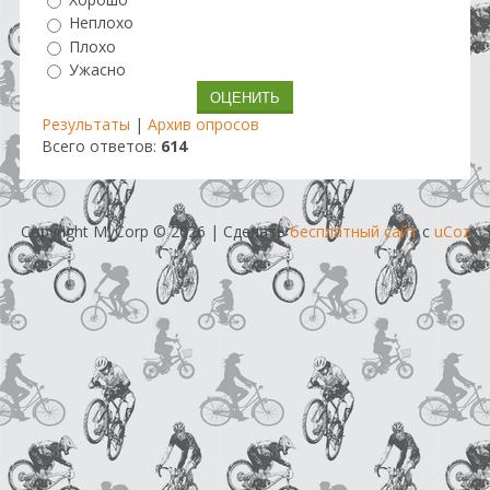
Неплохо
Плохо
Ужасно
Результаты
|
Архив опросов
Всего ответов:
614
Copyright MyCorp © 2026
|
Сделать
бесплатный сайт
с
uCoz