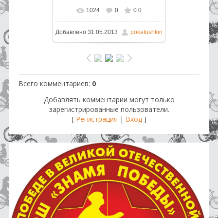
1024
0
0.0
В реальном размере
1600x1200
Добавлено
31.05.2013
pokatushkin
/ 222.3Kb
Всего комментариев
:
0
Добавлять комментарии могут только
зарегистрированные пользователи.
[
Регистрация
|
Вход
]