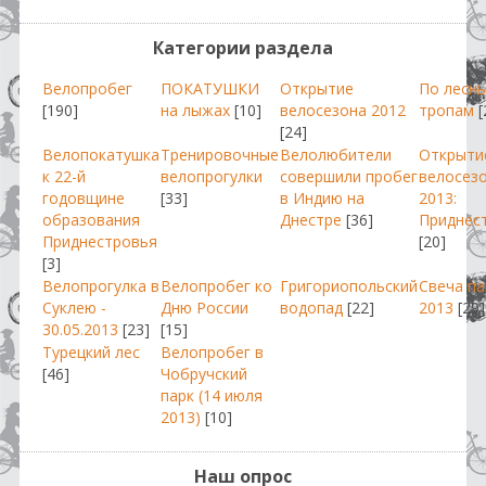
Категории раздела
Велопробег
ПОКАТУШКИ
Открытие
По лесн
[190]
на лыжах
[10]
велосезона 2012
тропам
[
[24]
Велопокатушка
Тренировочные
Велолюбители
Открыти
к 22-й
велопрогулки
совершили пробег
велосез
годовщине
[33]
в Индию на
2013:
образования
Днестре
[36]
Приднес
Приднестровья
[20]
[3]
Велопрогулка в
Велопробег ко
Григориопольский
Свеча п
Суклею -
Дню России
водопад
[22]
2013
[29]
30.05.2013
[23]
[15]
Турецкий лес
Велопробег в
[46]
Чобручский
парк (14 июля
2013)
[10]
Наш опрос