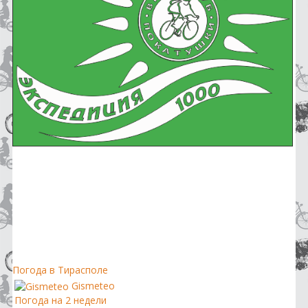
Погода в Тирасполе
Gismeteo
Погода на 2 недели