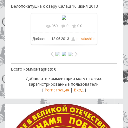
Велопокатушка к озеру Салаш 16 июня 2013
960
0
0.0
В реальном размере
1600x1200
Добавлено
18.06.2013
pokatushkin
/ 229.4Kb
Всего комментариев
:
0
Добавлять комментарии могут только
зарегистрированные пользователи.
[
Регистрация
|
Вход
]