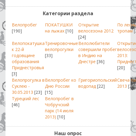
Категории раздела
Велопробег
ПОКАТУШКИ
Открытие
По лесн
[190]
на лыжах
[10]
велосезона 2012
тропам
[
[24]
Велопокатушка
Тренировочные
Велолюбители
Открыти
к 22-й
велопрогулки
совершили пробег
велосез
годовщине
[33]
в Индию на
2013:
образования
Днестре
[36]
Приднес
Приднестровья
[20]
[3]
Велопрогулка в
Велопробег ко
Григориопольский
Свеча п
Суклею -
Дню России
водопад
[22]
2013
[29]
30.05.2013
[23]
[15]
Турецкий лес
Велопробег в
[46]
Чобручский
парк (14 июля
2013)
[10]
Наш опрос