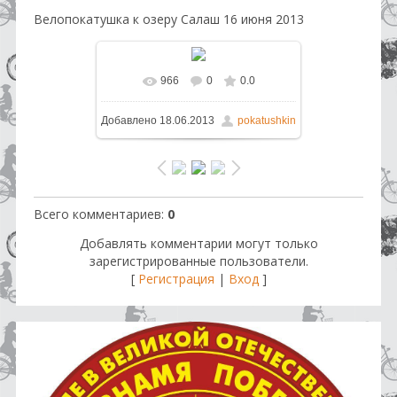
Велопокатушка к озеру Салаш 16 июня 2013
966
0
0.0
В реальном размере
1600x1200
Добавлено
18.06.2013
pokatushkin
/ 124.4Kb
Всего комментариев
:
0
Добавлять комментарии могут только
зарегистрированные пользователи.
[
Регистрация
|
Вход
]