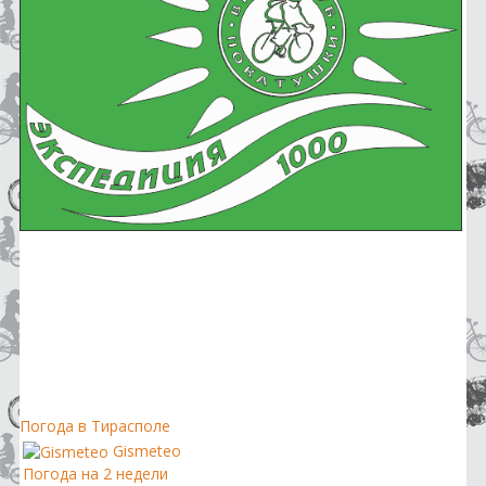
Погода в Тирасполе
Gismeteo
Погода на 2 недели