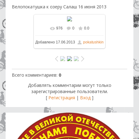
Велопокатушка к озеру Салаш 16 июня 2013
976
0
0.0
В реальном размере
1600x1200
Добавлено
17.06.2013
pokatushkin
/ 247.4Kb
Всего комментариев
:
0
Добавлять комментарии могут только
зарегистрированные пользователи.
[
Регистрация
|
Вход
]