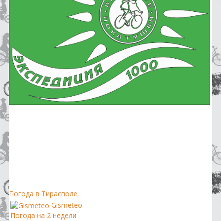
Погода в Тирасполе
Gismeteo
Погода на 2 недели