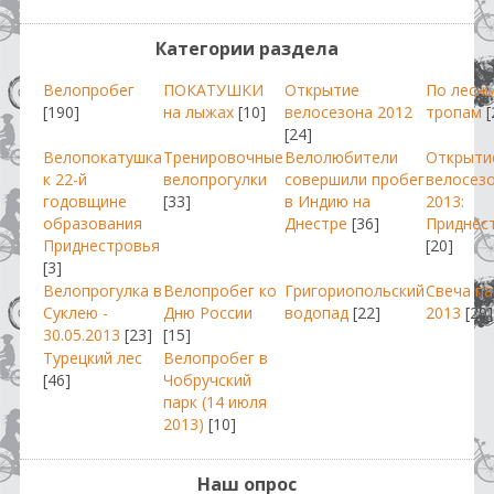
Категории раздела
Велопробег
ПОКАТУШКИ
Открытие
По лесн
[190]
на лыжах
[10]
велосезона 2012
тропам
[
[24]
Велопокатушка
Тренировочные
Велолюбители
Открыти
к 22-й
велопрогулки
совершили пробег
велосез
годовщине
[33]
в Индию на
2013:
образования
Днестре
[36]
Приднес
Приднестровья
[20]
[3]
Велопрогулка в
Велопробег ко
Григориопольский
Свеча п
Суклею -
Дню России
водопад
[22]
2013
[29]
30.05.2013
[23]
[15]
Турецкий лес
Велопробег в
[46]
Чобручский
парк (14 июля
2013)
[10]
Наш опрос