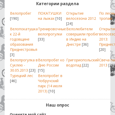
Категории раздела
Велопробег
ПОКАТУШКИ
Открытие
По лесн
[190]
на лыжах
[10]
велосезона 2012
тропам
[
[24]
Велопокатушка
Тренировочные
Велолюбители
Открыти
к 22-й
велопрогулки
совершили пробег
велосез
годовщине
[33]
в Индию на
2013:
образования
Днестре
[36]
Приднес
Приднестровья
[20]
[3]
Велопрогулка в
Велопробег ко
Григориопольский
Свеча п
Суклею -
Дню России
водопад
[22]
2013
[29]
30.05.2013
[23]
[15]
Турецкий лес
Велопробег в
[46]
Чобручский
парк (14 июля
2013)
[10]
Наш опрос
Оцените мой сайт