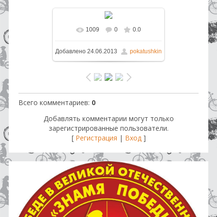
1009
0
0.0
В реальном размере
1600x1200
Добавлено
24.06.2013
pokatushkin
/ 419.8Kb
Всего комментариев
:
0
Добавлять комментарии могут только
зарегистрированные пользователи.
[
Регистрация
|
Вход
]