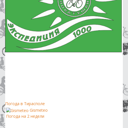
Погода в Тирасполе
Gismeteo
Погода на 2 недели