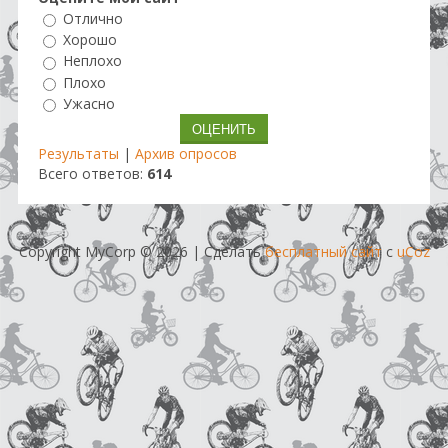
Отлично
Хорошо
Неплохо
Плохо
Ужасно
Результаты
|
Архив опросов
Всего ответов:
614
Copyright MyCorp © 2026
|
Сделать
бесплатный сайт
с
uCoz