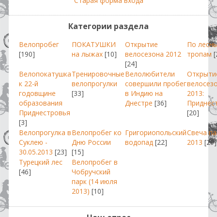
Старая форма входа
Категории раздела
Велопробег
ПОКАТУШКИ
Открытие
По лесн
[190]
на лыжах
[10]
велосезона 2012
тропам
[
[24]
Велопокатушка
Тренировочные
Велолюбители
Открыти
к 22-й
велопрогулки
совершили пробег
велосез
годовщине
[33]
в Индию на
2013:
образования
Днестре
[36]
Приднес
Приднестровья
[20]
[3]
Велопрогулка в
Велопробег ко
Григориопольский
Свеча п
Суклею -
Дню России
водопад
[22]
2013
[29]
30.05.2013
[23]
[15]
Турецкий лес
Велопробег в
[46]
Чобручский
парк (14 июля
2013)
[10]