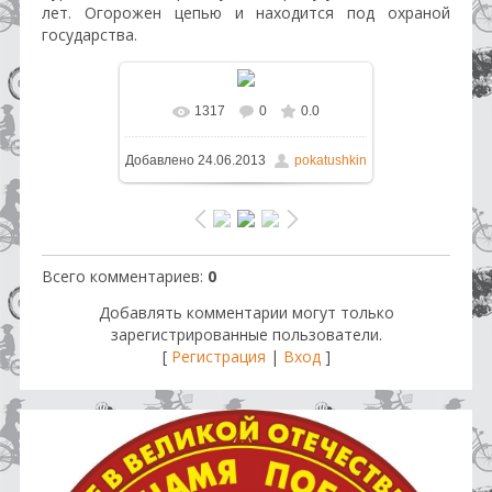
лет. Огорожен цепью и находится под охраной
государства.
1317
0
0.0
В реальном размере
1200x1600
Добавлено
24.06.2013
pokatushkin
/ 374.1Kb
Всего комментариев
:
0
Добавлять комментарии могут только
зарегистрированные пользователи.
[
Регистрация
|
Вход
]