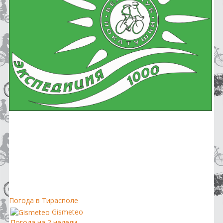
Погода в Тирасполе
Gismeteo
Погода на 2 недели