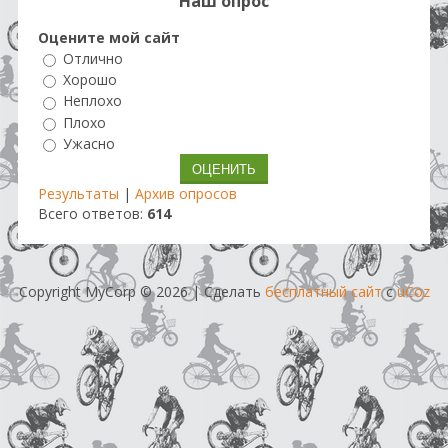
Наш опрос
Оцените мой сайт
Отлично
Хорошо
Неплохо
Плохо
Ужасно
Результаты
|
Архив опросов
Всего ответов:
614
Copyright MyCorp © 2026
|
Сделать
бесплатный сайт
с
uCoz