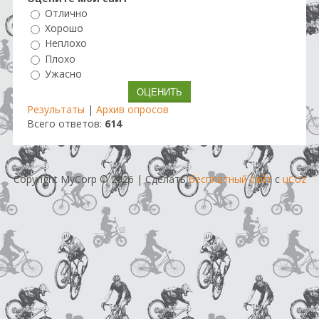
Отлично
Хорошо
Неплохо
Плохо
Ужасно
Результаты
|
Архив опросов
Всего ответов:
614
Copyright MyCorp © 2026
|
Сделать
бесплатный сайт
с
uCoz