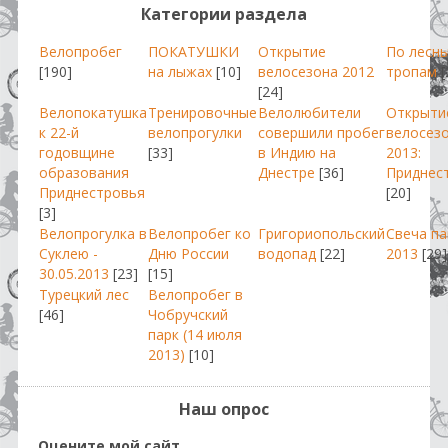
Категории раздела
Велопробег
ПОКАТУШКИ
Открытие
По лесн
[190]
на лыжах
[10]
велосезона 2012
тропам
[
[24]
Велопокатушка
Тренировочные
Велолюбители
Открыти
к 22-й
велопрогулки
совершили пробег
велосез
годовщине
[33]
в Индию на
2013:
образования
Днестре
[36]
Приднес
Приднестровья
[20]
[3]
Велопрогулка в
Велопробег ко
Григориопольский
Свеча п
Суклею -
Дню России
водопад
[22]
2013
[29]
30.05.2013
[23]
[15]
Турецкий лес
Велопробег в
[46]
Чобручский
парк (14 июля
2013)
[10]
Наш опрос
Оцените мой сайт