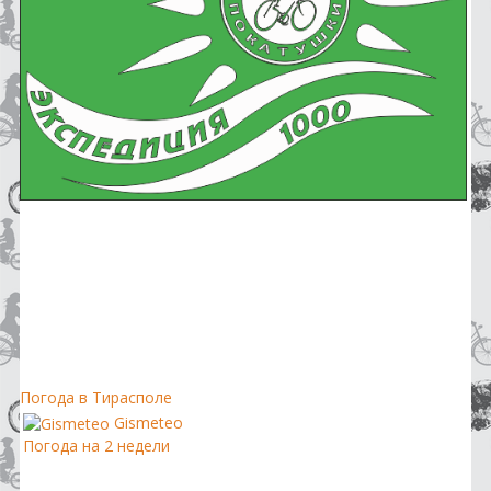
Погода в Тирасполе
Gismeteo
Погода на 2 недели