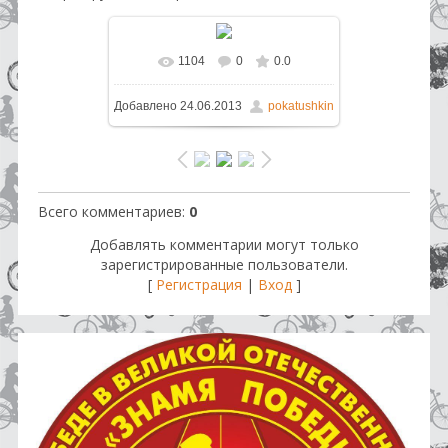
1104
0
0.0
В реальном размере
1600x1200
Добавлено
24.06.2013
pokatushkin
/ 283.7Kb
Всего комментариев
:
0
Добавлять комментарии могут только
зарегистрированные пользователи.
[
Регистрация
|
Вход
]