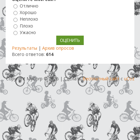
Отлично
Хорошо
Неплохо
Плохо
Ужасно
Результаты
|
Архив опросов
Всего ответов:
614
Copyright MyCorp © 2026
|
Сделать
бесплатный сайт
с
uCoz