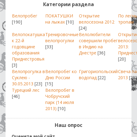
Категории раздела
Велопробег
ПОКАТУШКИ
Открытие
По лесн
[190]
на лыжах
[10]
велосезона 2012
тропам
[
[24]
Велопокатушка
Тренировочные
Велолюбители
Открыти
к 22-й
велопрогулки
совершили пробег
велосез
годовщине
[33]
в Индию на
2013:
образования
Днестре
[36]
Приднес
Приднестровья
[20]
[3]
Велопрогулка в
Велопробег ко
Григориопольский
Свеча п
Суклею -
Дню России
водопад
[22]
2013
[29]
30.05.2013
[23]
[15]
Турецкий лес
Велопробег в
[46]
Чобручский
парк (14 июля
2013)
[10]
Наш опрос
Оцените мой сайт