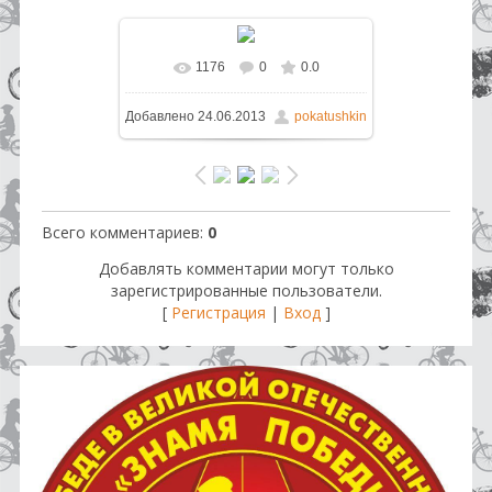
1176
0
0.0
В реальном размере
1600x1200
Добавлено
24.06.2013
pokatushkin
/ 323.9Kb
Всего комментариев
:
0
Добавлять комментарии могут только
зарегистрированные пользователи.
[
Регистрация
|
Вход
]