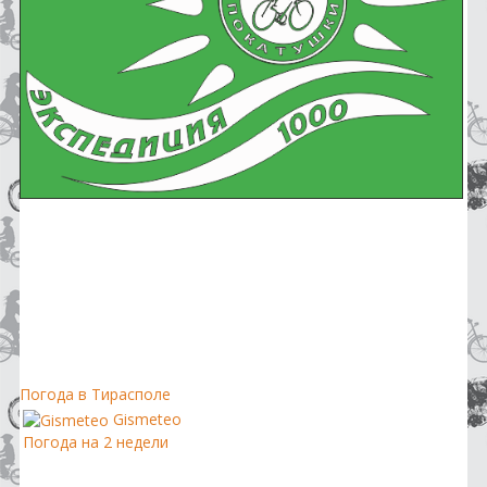
Погода в Тирасполе
Gismeteo
Погода на 2 недели