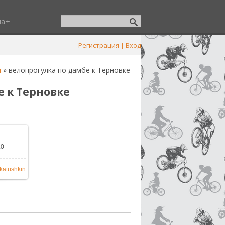
ша
Регистрация
|
Вход
и
» велопрогулка по дамбе к Терновке
е к Терновке
.0
600x1200
katushkin