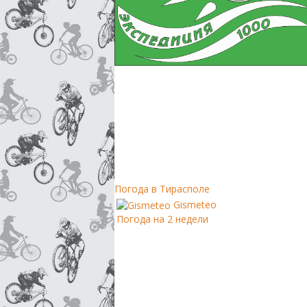
Погода в Тирасполе
Gismeteo
Погода на 2 недели