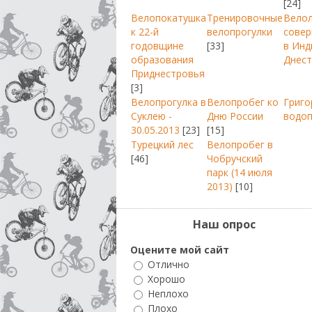
[24]
Велопокатушка
Тренировочные
Вело
к 22-й
велопрогулки
совер
годовщине
[33]
в Инд
образования
Днест
Приднестровья
[3]
Велопрогулка в
Велопробег ко
Григо
Суклею -
Дню России
водо
30.05.2013
[23]
[15]
Турецкий лес
Велопробег в
[46]
Чобручский
парк (14 июля
2013)
[10]
Наш опрос
Оцените мой сайт
Отлично
Хорошо
Неплохо
Плохо