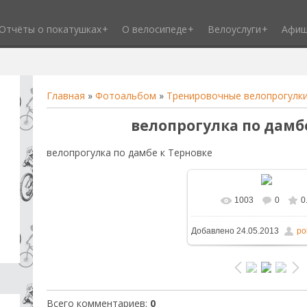
Отчёты о покатушках
О велосипеде
Велоуслуги
Афи
Главная
»
Фотоальбом
»
Тренировочные велопрогулк
велопрогулка по дамб
велопрогулка по дамбе к Терновке
1003
0
0
В реальном размере
1
Добавлено
24.05.2013
po
/ 187.1Kb
Всего комментариев
:
0