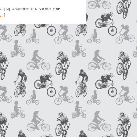
стрированные пользователи.
д
]