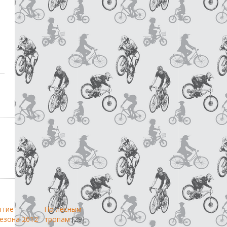
ытие
По лесным
езона 2012
тропам
[29]