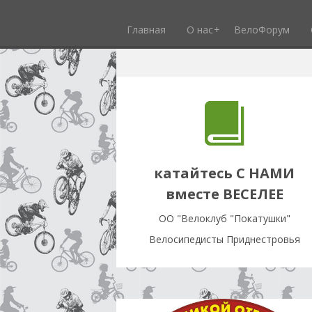
Главная
О нас
ВелоФорум
катайтесь С НАМИ
вместе ВЕСЕЛЕЕ
OO "Велоклуб "Покатушки"
Велосипедисты Приднестровья