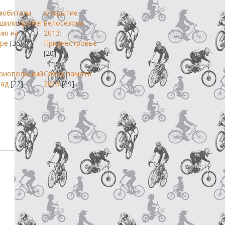
любители
Открытие
шили пробег
велосезона
ию на
2013:
ре
[36]
Приднестровье
[20]
риопольский
Свеча памяти
пад
[22]
2013
[29]