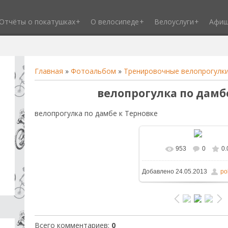
Отчёты о покатушках
О велосипеде
Велоуслуги
Афи
Главная
»
Фотоальбом
»
Тренировочные велопрогулк
велопрогулка по дамб
велопрогулка по дамбе к Терновке
953
0
0.
В реальном размере
1
Добавлено
24.05.2013
po
/ 146.5Kb
Всего комментариев
:
0