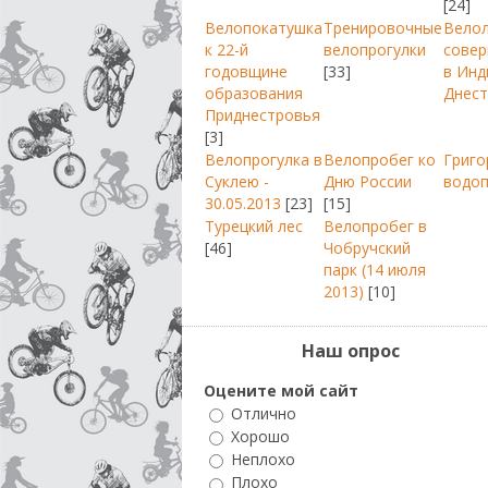
[24]
Велопокатушка
Тренировочные
Вело
к 22-й
велопрогулки
совер
годовщине
[33]
в Инд
образования
Днест
Приднестровья
[3]
Велопрогулка в
Велопробег ко
Григо
Суклею -
Дню России
водо
30.05.2013
[23]
[15]
Турецкий лес
Велопробег в
[46]
Чобручский
парк (14 июля
2013)
[10]
Наш опрос
Оцените мой сайт
Отлично
Хорошо
Неплохо
Плохо