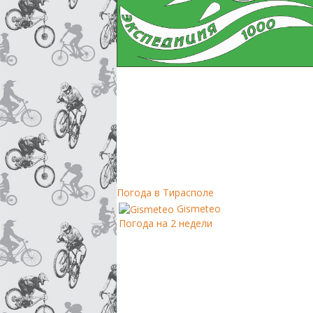
Погода в Тирасполе
Gismeteo
Погода на 2 недели