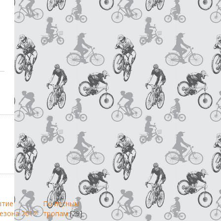
ытие
По лесным
езона 2012
тропам
[29]