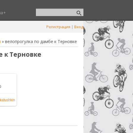
ша
Регистрация
|
Вход
и
» велопрогулка по дамбе к Терновке
е к Терновке
0
200x1600
katushkin