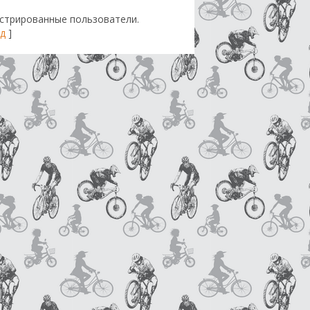
стрированные пользователи.
д
]