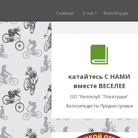
Главная
О нас
ВелоФорум
катайтесь С НАМИ
вместе ВЕСЕЛЕЕ
OO "Велоклуб "Покатушки"
Велосипедисты Приднестровья