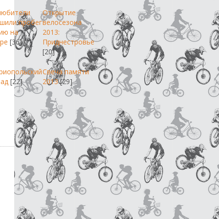
любители
Открытие
шили пробег
велосезона
ию на
2013:
ре
[36]
Приднестровье
[20]
риопольский
Свеча памяти
пад
[22]
2013
[29]