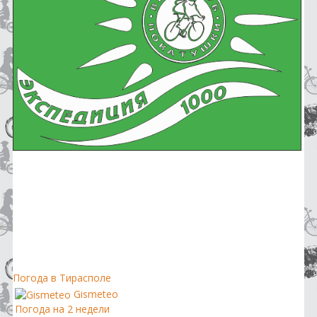
Погода в Тирасполе
Gismeteo
Погода на 2 недели