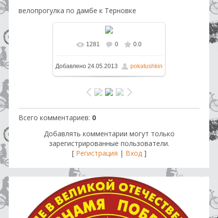
велопрогулка по дамбе к Терновке
1281
0
0.0
В реальном размере
1600x1200
Добавлено
24.05.2013
pokatushkin
/ 137.0Kb
Всего комментариев
:
0
Добавлять комментарии могут только
зарегистрированные пользователи.
[
Регистрация
|
Вход
]