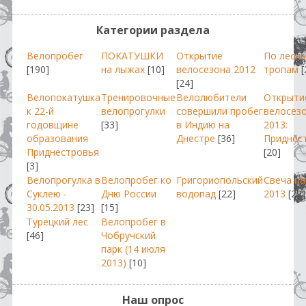
Категории раздела
Велопробег
ПОКАТУШКИ
Открытие
По лесн
[190]
на лыжах
[10]
велосезона 2012
тропам
[
[24]
Велопокатушка
Тренировочные
Велолюбители
Открыти
к 22-й
велопрогулки
совершили пробег
велосез
годовщине
[33]
в Индию на
2013:
образования
Днестре
[36]
Приднес
Приднестровья
[20]
[3]
Велопрогулка в
Велопробег ко
Григориопольский
Свеча п
Суклею -
Дню России
водопад
[22]
2013
[29]
30.05.2013
[23]
[15]
Турецкий лес
Велопробег в
[46]
Чобручский
парк (14 июля
2013)
[10]
Наш опрос