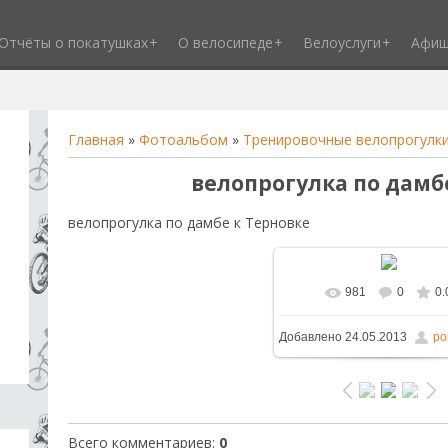
Отчёты о покатушках
О велосипеде
Велоуслуги
Афи
Главная
»
Фотоальбом
»
Тренировочные велопрогулк
велопрогулка по дамб
велопрогулка по дамбе к Терновке
981
0
0.
В реальном размере
1
Добавлено
24.05.2013
po
/ 274.8Kb
Всего комментариев
:
0