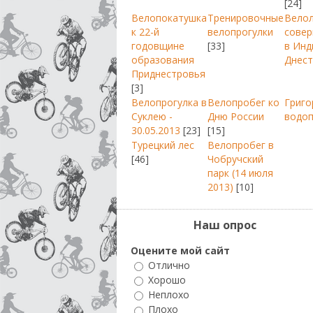
[24]
Велопокатушка
Тренировочные
Вело
к 22-й
велопрогулки
совер
годовщине
[33]
в Инд
образования
Днест
Приднестровья
[3]
Велопрогулка в
Велопробег ко
Григо
Суклею -
Дню России
водо
30.05.2013
[23]
[15]
Турецкий лес
Велопробег в
[46]
Чобручский
парк (14 июля
2013)
[10]
Наш опрос
Оцените мой сайт
Отлично
Хорошо
Неплохо
Плохо