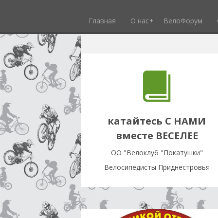
Главная
О нас
ВелоФорум
катайтесь С НАМИ
вместе ВЕСЕЛЕЕ
OO "Велоклуб "Покатушки"
Велосипедисты Приднестровья