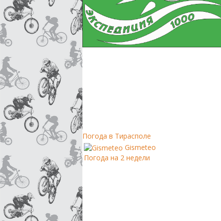
Погода в Тирасполе
Gismeteo
Погода на 2 недели