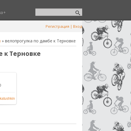
ша
Регистрация
|
Вход
и
» велопрогулка по дамбе к Терновке
е к Терновке
0
600x1200
katushkin