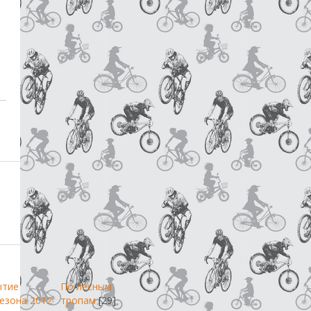
ытие
По лесным
езона 2012
тропам
[29]