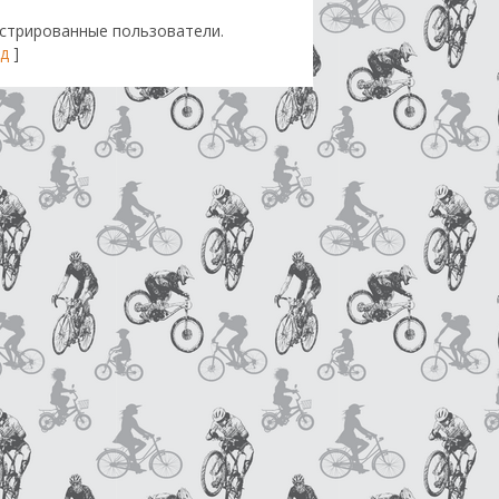
стрированные пользователи.
д
]