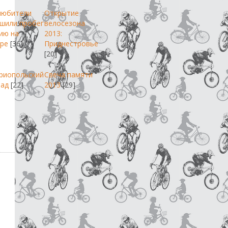
любители
Открытие
шили пробег
велосезона
ию на
2013:
ре
[36]
Приднестровье
[20]
риопольский
Свеча памяти
пад
[22]
2013
[29]