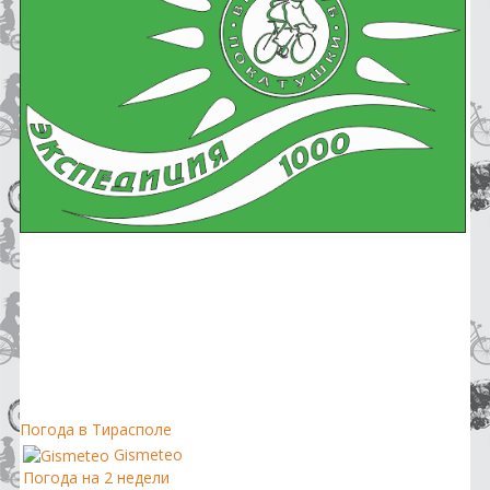
Погода в Тирасполе
Gismeteo
Погода на 2 недели