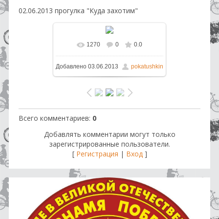
02.06.2013 прогулка "Куда захотим"
1270
0
0.0
В реальном размере
1280x960
/
Добавлено
03.06.2013
pokatushkin
322.5Kb
Всего комментариев
:
0
Добавлять комментарии могут только
зарегистрированные пользователи.
[
Регистрация
|
Вход
]