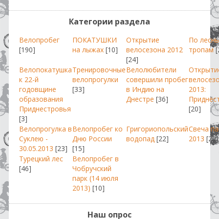
Категории раздела
Велопробег
ПОКАТУШКИ
Открытие
По лесн
[190]
на лыжах
[10]
велосезона 2012
тропам
[
[24]
Велопокатушка
Тренировочные
Велолюбители
Открыти
к 22-й
велопрогулки
совершили пробег
велосез
годовщине
[33]
в Индию на
2013:
образования
Днестре
[36]
Приднес
Приднестровья
[20]
[3]
Велопрогулка в
Велопробег ко
Григориопольский
Свеча п
Суклею -
Дню России
водопад
[22]
2013
[29]
30.05.2013
[23]
[15]
Турецкий лес
Велопробег в
[46]
Чобручский
парк (14 июля
2013)
[10]
Наш опрос