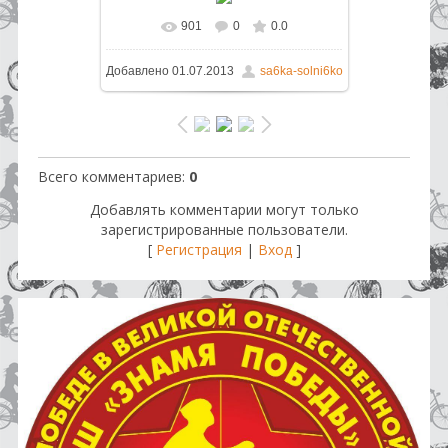
901
0
0.0
В реальном размере
1296x864
/
Добавлено
01.07.2013
sa6ka-solni6ko
723.0Kb
Всего комментариев
:
0
Добавлять комментарии могут только
зарегистрированные пользователи.
[
Регистрация
|
Вход
]