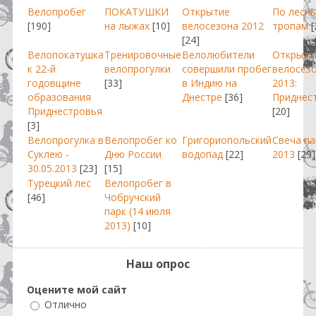
Велопробег
ПОКАТУШКИ
Открытие
По лесн
[190]
на лыжах
[10]
велосезона 2012
тропам
[
[24]
Велопокатушка
Тренировочные
Велолюбители
Открыти
к 22-й
велопрогулки
совершили пробег
велосез
годовщине
[33]
в Индию на
2013:
образования
Днестре
[36]
Приднес
Приднестровья
[20]
[3]
Велопрогулка в
Велопробег ко
Григориопольский
Свеча п
Суклею -
Дню России
водопад
[22]
2013
[29]
30.05.2013
[23]
[15]
Турецкий лес
Велопробег в
[46]
Чобручский
парк (14 июля
2013)
[10]
Наш опрос
Оцените мой сайт
Отлично