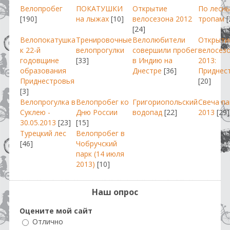
Велопробег
ПОКАТУШКИ
Открытие
По лесн
[190]
на лыжах
[10]
велосезона 2012
тропам
[
[24]
Велопокатушка
Тренировочные
Велолюбители
Открыти
к 22-й
велопрогулки
совершили пробег
велосез
годовщине
[33]
в Индию на
2013:
образования
Днестре
[36]
Приднес
Приднестровья
[20]
[3]
Велопрогулка в
Велопробег ко
Григориопольский
Свеча п
Суклею -
Дню России
водопад
[22]
2013
[29]
30.05.2013
[23]
[15]
Турецкий лес
Велопробег в
[46]
Чобручский
парк (14 июля
2013)
[10]
Наш опрос
Оцените мой сайт
Отлично