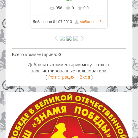
956
0
0.0
В реальном размере
1066x1600
/
Добавлено
01.07.2013
sa6ka-solni6ko
1124.1Kb
Всего комментариев
:
0
Добавлять комментарии могут только
зарегистрированные пользователи.
[
Регистрация
|
Вход
]