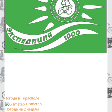
Погода в Тирасполе
Gismeteo
Погода на 2 недели