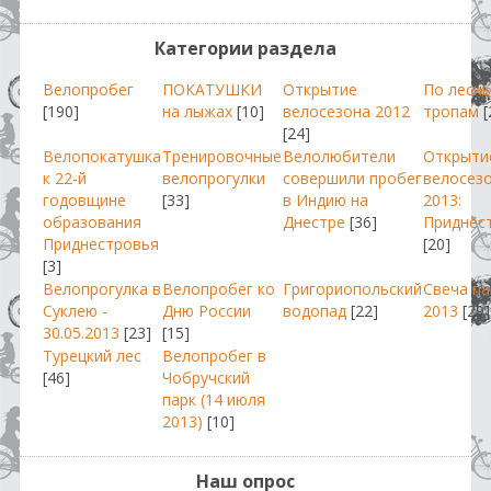
Категории раздела
Велопробег
ПОКАТУШКИ
Открытие
По лесн
[190]
на лыжах
[10]
велосезона 2012
тропам
[
[24]
Велопокатушка
Тренировочные
Велолюбители
Открыти
к 22-й
велопрогулки
совершили пробег
велосез
годовщине
[33]
в Индию на
2013:
образования
Днестре
[36]
Приднес
Приднестровья
[20]
[3]
Велопрогулка в
Велопробег ко
Григориопольский
Свеча п
Суклею -
Дню России
водопад
[22]
2013
[29]
30.05.2013
[23]
[15]
Турецкий лес
Велопробег в
[46]
Чобручский
парк (14 июля
2013)
[10]
Наш опрос