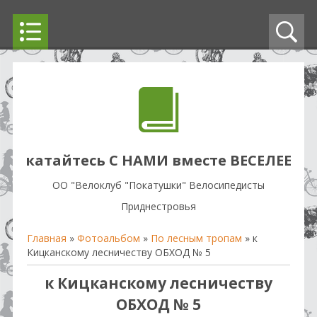
катайтесь С НАМИ вместе ВЕСЕЛЕЕ
OO "Велоклуб "Покатушки" Велосипедисты
Приднестровья
Главная
»
Фотоальбом
»
По лесным тропам
» к
Кицканскому лесничеству ОБХОД № 5
к Кицканскому лесничеству
ОБХОД № 5