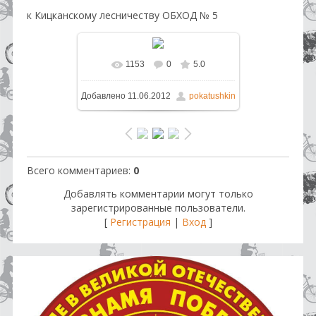
к Кицканскому лесничеству ОБХОД № 5
1153
0
5.0
В реальном размере
640x481
/
Добавлено
11.06.2012
pokatushkin
156.4Kb
Всего комментариев
:
0
Добавлять комментарии могут только
зарегистрированные пользователи.
[
Регистрация
|
Вход
]