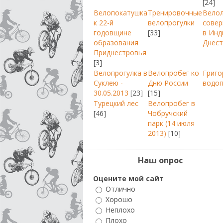
[24]
Велопокатушка
Тренировочные
Вело
к 22-й
велопрогулки
совер
годовщине
[33]
в Инд
образования
Днест
Приднестровья
[3]
Велопрогулка в
Велопробег ко
Григо
Суклею -
Дню России
водо
30.05.2013
[23]
[15]
Турецкий лес
Велопробег в
[46]
Чобручский
парк (14 июля
2013)
[10]
Наш опрос
Оцените мой сайт
Отлично
Хорошо
Неплохо
Плохо