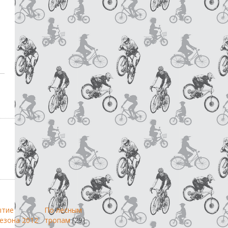
ытие
По лесным
езона 2012
тропам
[29]