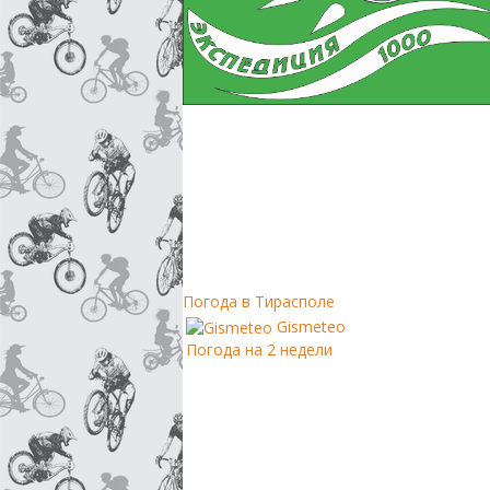
Погода в Тирасполе
Gismeteo
Погода на 2 недели