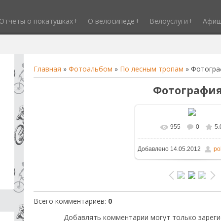
Отчёты о покатушках
О велосипеде
Велоуслуги
Афи
Главная
»
Фотоальбом
»
По лесным тропам
» Фотогра
Фотография
955
0
5.
В реальном размере
1
Добавлено
14.05.2012
po
/ 303.2Kb
Всего комментариев
:
0
Добавлять комментарии могут только зареги