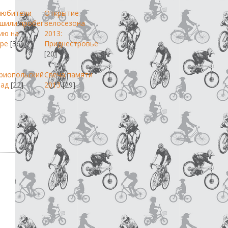
любители
Открытие
шили пробег
велосезона
ию на
2013:
ре
[36]
Приднестровье
[20]
риопольский
Свеча памяти
пад
[22]
2013
[29]