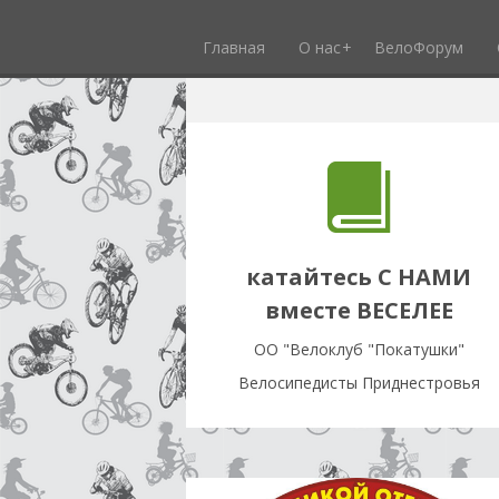
Главная
О нас
ВелоФорум
катайтесь С НАМИ
вместе ВЕСЕЛЕЕ
OO "Велоклуб "Покатушки"
Велосипедисты Приднестровья