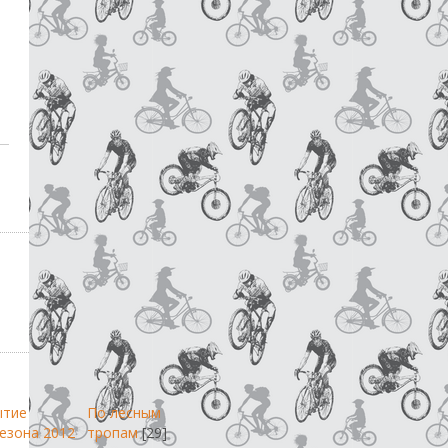
ытие
По лесным
езона 2012
тропам
[29]