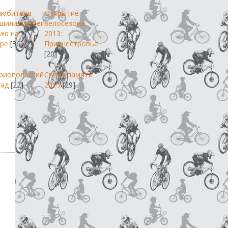
любители
Открытие
шили пробег
велосезона
ию на
2013:
ре
[36]
Приднестровье
[20]
риопольский
Свеча памяти
пад
[22]
2013
[29]