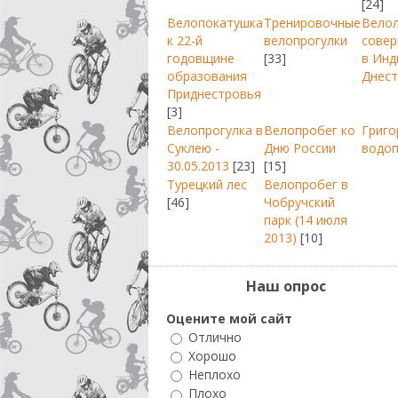
[24]
Велопокатушка
Тренировочные
Вело
к 22-й
велопрогулки
совер
годовщине
[33]
в Инд
образования
Днест
Приднестровья
[3]
Велопрогулка в
Велопробег ко
Григо
Суклею -
Дню России
водо
30.05.2013
[23]
[15]
Турецкий лес
Велопробег в
[46]
Чобручский
парк (14 июля
2013)
[10]
Наш опрос
Оцените мой сайт
Отлично
Хорошо
Неплохо
Плохо