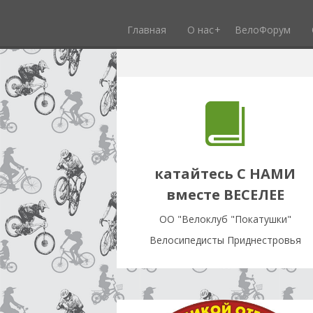
Главная
О нас
ВелоФорум
катайтесь С НАМИ
вместе ВЕСЕЛЕЕ
OO "Велоклуб "Покатушки"
Велосипедисты Приднестровья