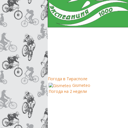
Погода в Тирасполе
Gismeteo
Погода на 2 недели