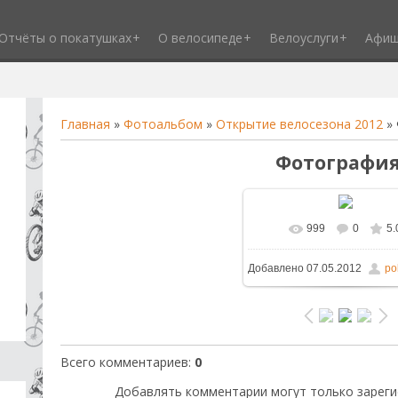
Отчёты о покатушках
О велосипеде
Велоуслуги
Афи
Главная
»
Фотоальбом
»
Открытие велосезона 2012
» 
Фотография
999
0
5.
В реальном размере
1
Добавлено
07.05.2012
po
/ 316.4Kb
Всего комментариев
:
0
Добавлять комментарии могут только зареги