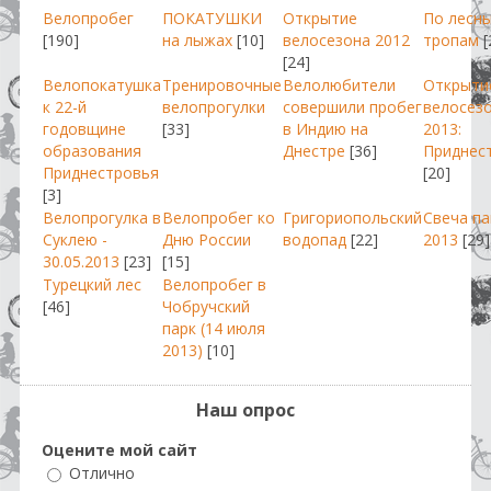
Велопробег
ПОКАТУШКИ
Открытие
По лесн
[190]
на лыжах
[10]
велосезона 2012
тропам
[
[24]
Велопокатушка
Тренировочные
Велолюбители
Открыти
к 22-й
велопрогулки
совершили пробег
велосез
годовщине
[33]
в Индию на
2013:
образования
Днестре
[36]
Приднес
Приднестровья
[20]
[3]
Велопрогулка в
Велопробег ко
Григориопольский
Свеча п
Суклею -
Дню России
водопад
[22]
2013
[29]
30.05.2013
[23]
[15]
Турецкий лес
Велопробег в
[46]
Чобручский
парк (14 июля
2013)
[10]
Наш опрос
Оцените мой сайт
Отлично