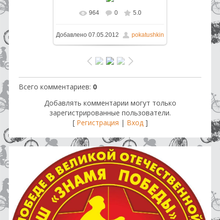
964
0
5.0
В реальном размере
1600x1200
Добавлено
07.05.2012
pokatushkin
/ 158.0Kb
Всего комментариев
:
0
Добавлять комментарии могут только
зарегистрированные пользователи.
[
Регистрация
|
Вход
]