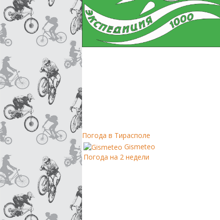
Погода в Тирасполе
Gismeteo
Погода на 2 недели