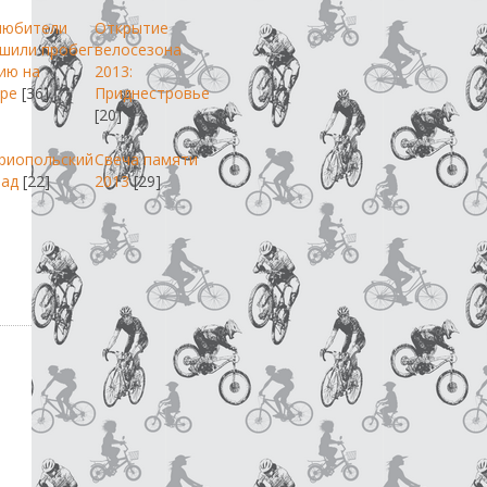
любители
Открытие
шили пробег
велосезона
ию на
2013:
ре
[36]
Приднестровье
[20]
риопольский
Свеча памяти
пад
[22]
2013
[29]