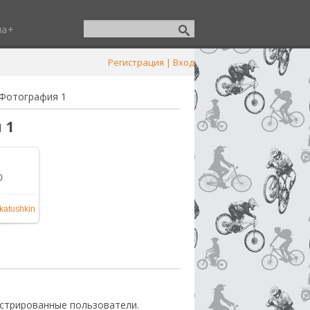
ша
Регистрация
|
Вход
Фотография 1
 1
0
600x1066
katushkin
стрированные пользователи.