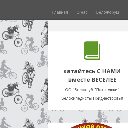
Главная
О нас
ВелоФорум
катайтесь С НАМИ
вместе ВЕСЕЛЕЕ
OO "Велоклуб "Покатушки"
Велосипедисты Приднестровья