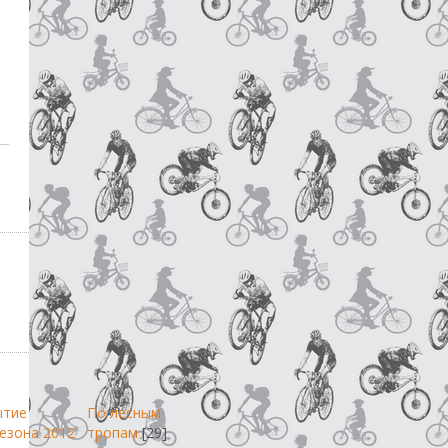
ытие
По лесным
езона 2012
тропам
[29]