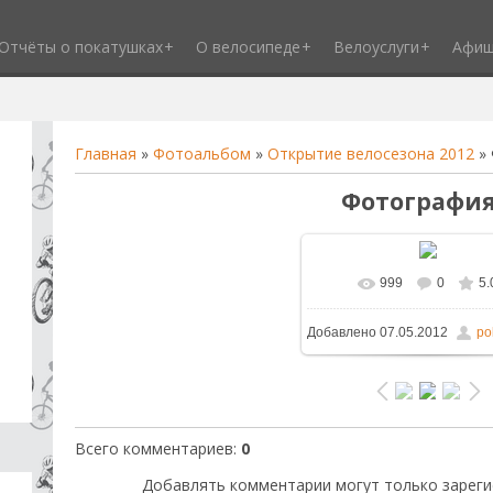
Отчёты о покатушках
О велосипеде
Велоуслуги
Афи
Главная
»
Фотоальбом
»
Открытие велосезона 2012
» 
Фотография
999
0
5.
В реальном размере
1
Добавлено
07.05.2012
po
/ 156.9Kb
Всего комментариев
:
0
Добавлять комментарии могут только зареги