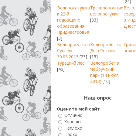
[24]
Велопокатушка
Тренировочные
Вело
к 22-й
велопрогулки
совер
годовщине
[33]
в Инд
образования
Днест
Приднестровья
[3]
Велопрогулка в
Велопробег ко
Григо
Суклею -
Дню России
водо
30.05.2013
[23]
[15]
Турецкий лес
Велопробег в
[46]
Чобручский
парк (14 июля
2013)
[10]
Наш опрос
Оцените мой сайт
Отлично
Хорошо
Неплохо
Плохо