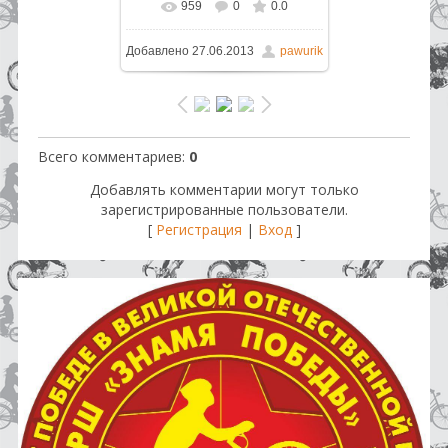
959
0
0.0
В реальном размере
Добавлено
27.06.2013
pawurik
1600x1066
/ 169.4Kb
Всего комментариев
:
0
Добавлять комментарии могут только
зарегистрированные пользователи.
[
Регистрация
|
Вход
]