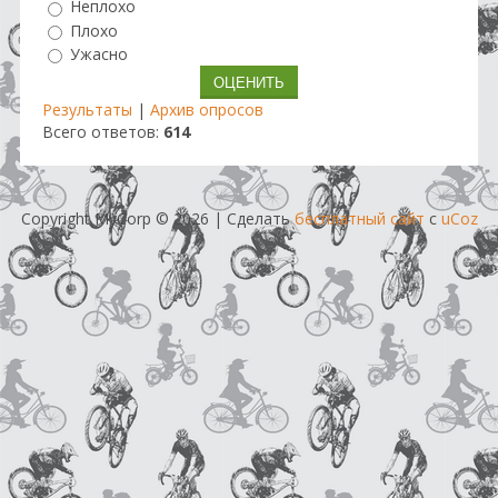
Неплохо
Плохо
Ужасно
Результаты
|
Архив опросов
Всего ответов:
614
Copyright MyCorp © 2026
|
Сделать
бесплатный сайт
с
uCoz