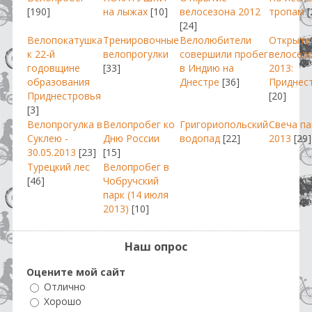
[190]
на лыжах
[10]
велосезона 2012
тропам
[
[24]
Велопокатушка
Тренировочные
Велолюбители
Открыти
к 22-й
велопрогулки
совершили пробег
велосез
годовщине
[33]
в Индию на
2013:
образования
Днестре
[36]
Приднес
Приднестровья
[20]
[3]
Велопрогулка в
Велопробег ко
Григориопольский
Свеча п
Суклею -
Дню России
водопад
[22]
2013
[29]
30.05.2013
[23]
[15]
Турецкий лес
Велопробег в
[46]
Чобручский
парк (14 июля
2013)
[10]
Наш опрос
Оцените мой сайт
Отлично
Хорошо