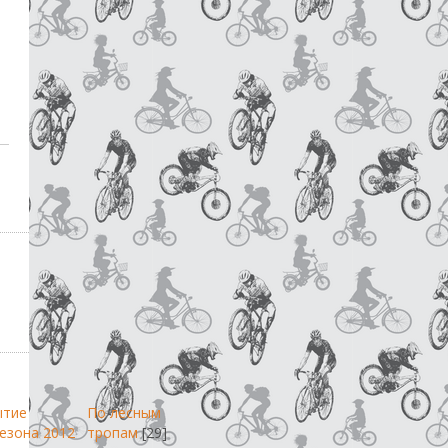
ытие
По лесным
езона 2012
тропам
[29]