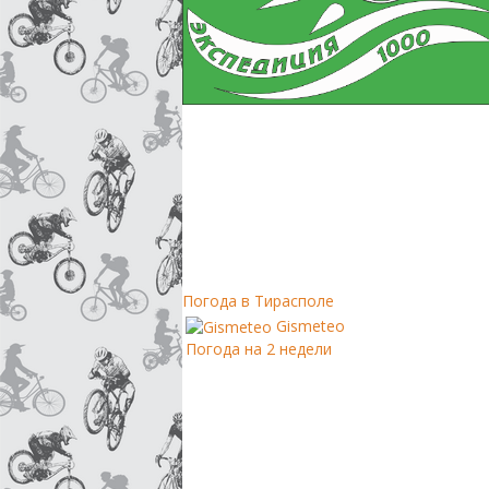
Погода в Тирасполе
Gismeteo
Погода на 2 недели