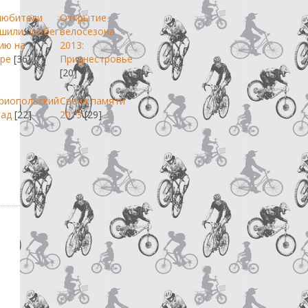
любители
Открытие
шили пробег
велосезона
ию на
2013:
ре
[36]
Приднестровье
[20]
риопольский
Свеча памяти
пад
[22]
2013
[29]