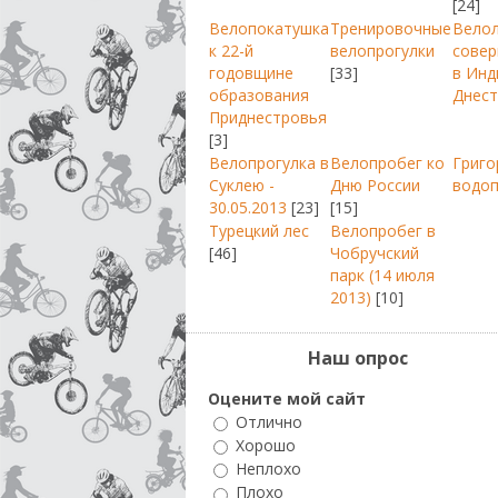
[24]
Велопокатушка
Тренировочные
Вело
к 22-й
велопрогулки
совер
годовщине
[33]
в Инд
образования
Днест
Приднестровья
[3]
Велопрогулка в
Велопробег ко
Григо
Суклею -
Дню России
водо
30.05.2013
[23]
[15]
Турецкий лес
Велопробег в
[46]
Чобручский
парк (14 июля
2013)
[10]
Наш опрос
Оцените мой сайт
Отлично
Хорошо
Неплохо
Плохо