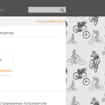
ша
Регистрация
|
Вход
 водопад
.0
600x1200
katushkin
стрированные пользователи.