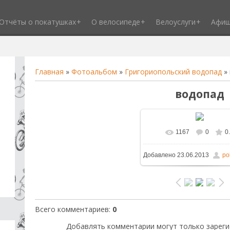
Отчёты о покатушках
О велосипеде
Велоуслуги
Афи
Главная
»
Фотоальбом
»
Григориопольский водопад
»
водопад
1167
0
0
В реальном размере
1
Добавлено
23.06.2013
po
/ 118.0Kb
Всего комментариев
:
0
Добавлять комментарии могут только зареги