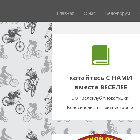
Главная
О нас
ВелоФорум
катайтесь С НАМИ
вместе ВЕСЕЛЕЕ
OO "Велоклуб "Покатушки"
Велосипедисты Приднестровья