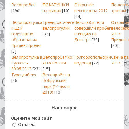
Велопробег
ПОКАТУШКИ
Открытие
По лесн
[190]
на лыжах
[10]
велосезона 2012
тропам
[
[24]
Велопокатушка
Тренировочные
Велолюбители
Открыти
к 22-й
велопрогулки
совершили пробег
велосез
годовщине
[33]
в Индию на
2013:
образования
Днестре
[36]
Приднес
Приднестровья
[20]
[3]
Велопрогулка в
Велопробег ко
Григориопольский
Свеча п
Суклею -
Дню России
водопад
[22]
2013
[29]
30.05.2013
[23]
[15]
Турецкий лес
Велопробег в
[46]
Чобручский
парк (14 июля
2013)
[10]
Наш опрос
Оцените мой сайт
Отлично