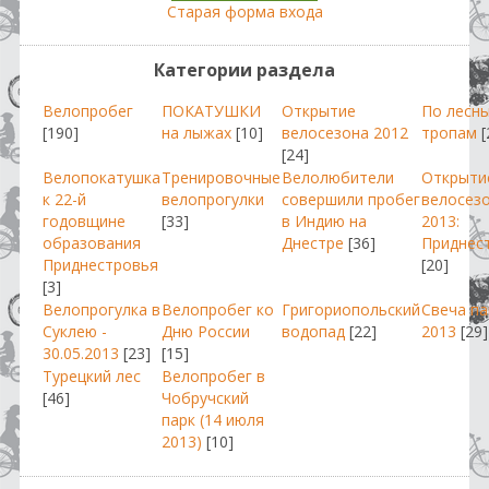
Старая форма входа
Категории раздела
Велопробег
ПОКАТУШКИ
Открытие
По лесн
[190]
на лыжах
[10]
велосезона 2012
тропам
[
[24]
Велопокатушка
Тренировочные
Велолюбители
Открыти
к 22-й
велопрогулки
совершили пробег
велосез
годовщине
[33]
в Индию на
2013:
образования
Днестре
[36]
Приднес
Приднестровья
[20]
[3]
Велопрогулка в
Велопробег ко
Григориопольский
Свеча п
Суклею -
Дню России
водопад
[22]
2013
[29]
30.05.2013
[23]
[15]
Турецкий лес
Велопробег в
[46]
Чобручский
парк (14 июля
2013)
[10]