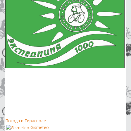
Погода в Тирасполе
Gismeteo