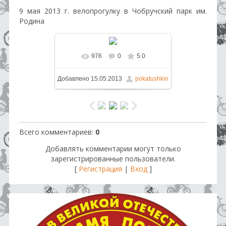
9 мая 2013 г. велопрогулку в Чобручский парк им.
Родина
976
0
5.0
В реальном размере
960x720
/
Добавлено
15.05.2013
pokatushkin
204.3Kb
Всего комментариев
:
0
Добавлять комментарии могут только
зарегистрированные пользователи.
[
Регистрация
|
Вход
]