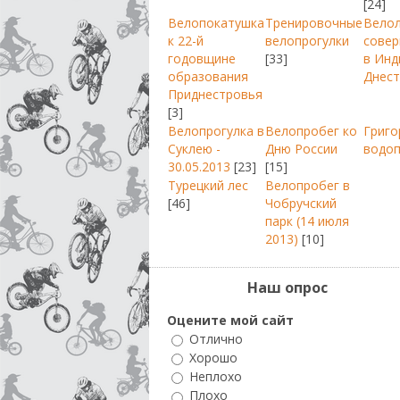
[24]
Велопокатушка
Тренировочные
Вело
к 22-й
велопрогулки
совер
годовщине
[33]
в Инд
образования
Днест
Приднестровья
[3]
Велопрогулка в
Велопробег ко
Григо
Суклею -
Дню России
водо
30.05.2013
[23]
[15]
Турецкий лес
Велопробег в
[46]
Чобручский
парк (14 июля
2013)
[10]
Наш опрос
Оцените мой сайт
Отлично
Хорошо
Неплохо
Плохо