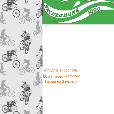
Погода в Тирасполе
Gismeteo
Погода на 2 недели