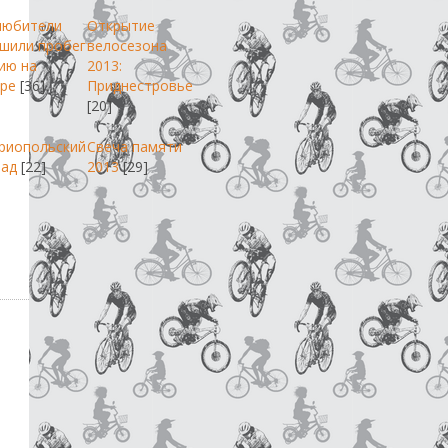
любители
Открытие
шили пробег
велосезона
ию на
2013:
ре
[36]
Приднестровье
[20]
риопольский
Свеча памяти
пад
[22]
2013
[29]