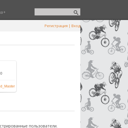
ша
Регистрация
|
Вход
.0
600x900
/
nd_Master
стрированные пользователи.