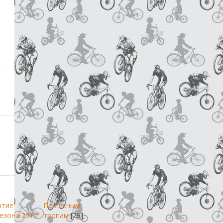
ытие
По лесным
езона 2012
тропам
[29]