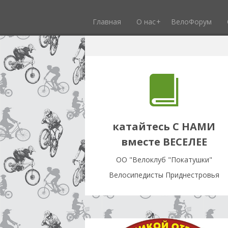
Главная
О нас
ВелоФорум
катайтесь С НАМИ
вместе ВЕСЕЛЕЕ
OO "Велоклуб "Покатушки"
Велосипедисты Приднестровья