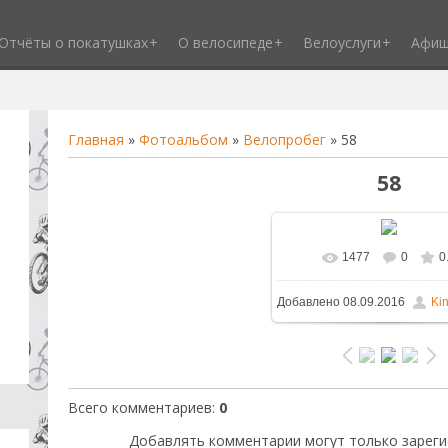
Отчёты о покатушках
О велосипеде
Велоуслуги
Афи
Главная
»
Фотоальбом
»
Велопробег
» 58
58
1477
0
0
В реальном размере
1
Добавлено
08.09.2016
Ki
3313.3Kb
Всего комментариев
:
0
Добавлять комментарии могут только зареги