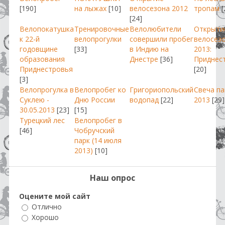
[190]
на лыжах
[10]
велосезона 2012
тропам
[
[24]
Велопокатушка
Тренировочные
Велолюбители
Открыти
к 22-й
велопрогулки
совершили пробег
велосез
годовщине
[33]
в Индию на
2013:
образования
Днестре
[36]
Приднес
Приднестровья
[20]
[3]
Велопрогулка в
Велопробег ко
Григориопольский
Свеча п
Суклею -
Дню России
водопад
[22]
2013
[29]
30.05.2013
[23]
[15]
Турецкий лес
Велопробег в
[46]
Чобручский
парк (14 июля
2013)
[10]
Наш опрос
Оцените мой сайт
Отлично
Хорошо