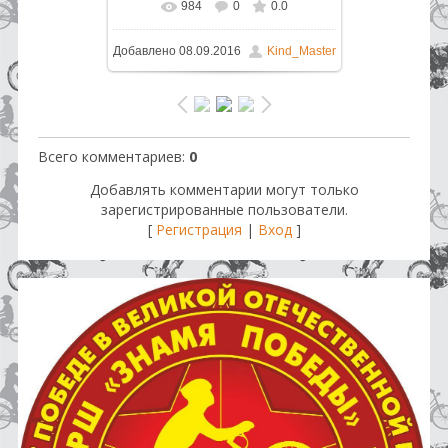
984
0
0.0
В реальном размере
1024x683
/
Добавлено
08.09.2016
Kind_Master
332.0Kb
Всего комментариев
:
0
Добавлять комментарии могут только
зарегистрированные пользователи.
[
Регистрация
|
Вход
]