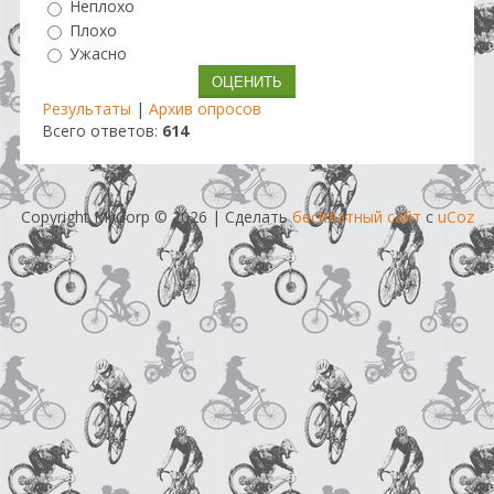
Неплохо
Плохо
Ужасно
Результаты
|
Архив опросов
Всего ответов:
614
Copyright MyCorp © 2026
|
Сделать
бесплатный сайт
с
uCoz