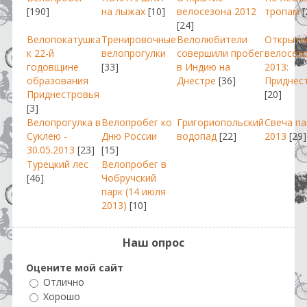
[190]
на лыжах
[10]
велосезона 2012
тропам
[
[24]
Велопокатушка
Тренировочные
Велолюбители
Открыти
к 22-й
велопрогулки
совершили пробег
велосез
годовщине
[33]
в Индию на
2013:
образования
Днестре
[36]
Приднес
Приднестровья
[20]
[3]
Велопрогулка в
Велопробег ко
Григориопольский
Свеча п
Суклею -
Дню России
водопад
[22]
2013
[29]
30.05.2013
[23]
[15]
Турецкий лес
Велопробег в
[46]
Чобручский
парк (14 июля
2013)
[10]
Наш опрос
Оцените мой сайт
Отлично
Хорошо