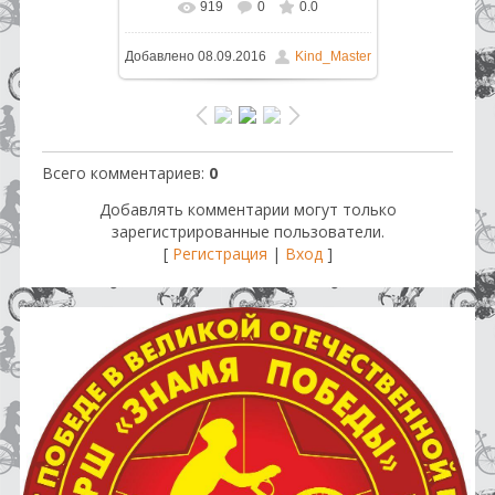
919
0
0.0
В реальном размере
1024x683
/
Добавлено
08.09.2016
Kind_Master
530.9Kb
Всего комментариев
:
0
Добавлять комментарии могут только
зарегистрированные пользователи.
[
Регистрация
|
Вход
]