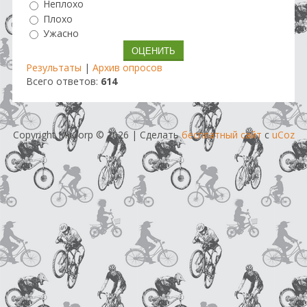
Неплохо
Плохо
Ужасно
Результаты
|
Архив опросов
Всего ответов:
614
Copyright MyCorp © 2026
|
Сделать
бесплатный сайт
с
uCoz