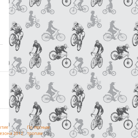
ытие
По лесным
езона 2012
тропам
[29]