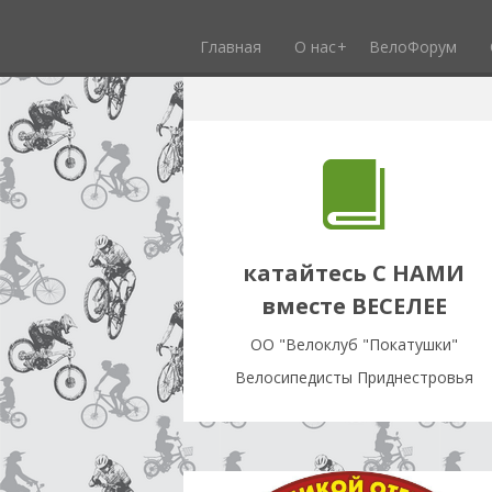
Главная
О нас
ВелоФорум
катайтесь С НАМИ
вместе ВЕСЕЛЕЕ
OO "Велоклуб "Покатушки"
Велосипедисты Приднестровья