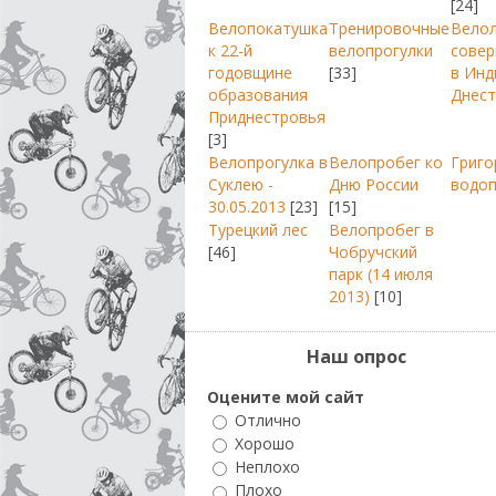
[24]
Велопокатушка
Тренировочные
Вело
к 22-й
велопрогулки
совер
годовщине
[33]
в Инд
образования
Днест
Приднестровья
[3]
Велопрогулка в
Велопробег ко
Григо
Суклею -
Дню России
водо
30.05.2013
[23]
[15]
Турецкий лес
Велопробег в
[46]
Чобручский
парк (14 июля
2013)
[10]
Наш опрос
Оцените мой сайт
Отлично
Хорошо
Неплохо
Плохо