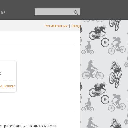
ша
Регистрация
|
Вход
0
024x768
/
nd_Master
стрированные пользователи.