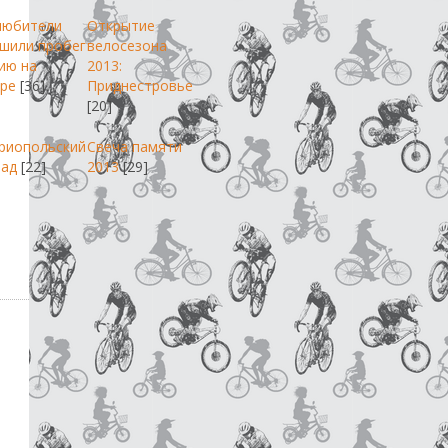
любители
Открытие
шили пробег
велосезона
ию на
2013:
ре
[36]
Приднестровье
[20]
риопольский
Свеча памяти
пад
[22]
2013
[29]