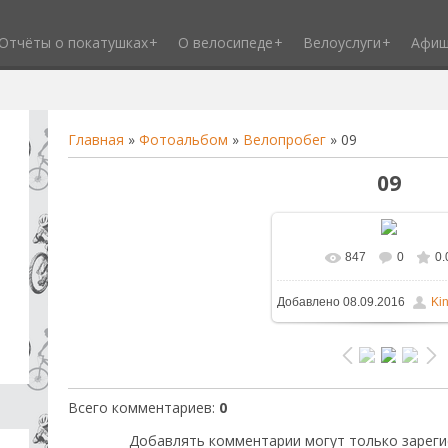
Отчёты о покатушках
О велосипеде
Велоуслуги
Афи
Главная
»
Фотоальбом
»
Велопробег
» 09
09
847
0
0.
В реальном размере
1
Добавлено
08.09.2016
Ki
377.6Kb
Всего комментариев
:
0
Добавлять комментарии могут только зареги