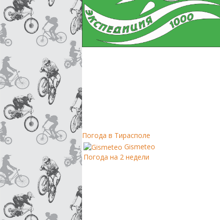
Погода в Тирасполе
Gismeteo
Погода на 2 недели