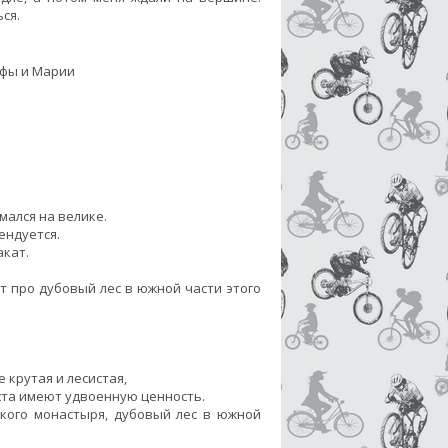
ся.
рфы и Марии
мался на велике.
ендуется.
акат.
ёт про дубовый лес в южной части этого
 крутая и лесистая,
еста имеют удвоенную ценность.
кого монастыря, дубовый лес в южной