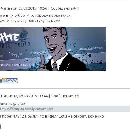
 Четверг, 05.03.2015, 19:56 | Сообщение #
4
, а я в ту субботу по городу прокатился
жно что в эту покатуху я с вами
 Пятница, 06.03.2015, 09:44 | Сообщение #
5
тата
Indigo_tiras
(
)
 в ту субботу по городу прокатился
 проехал? Где был? что видел? Если не секрет, конечно..