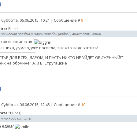
 Суббота, 06.06.2015, 10:21 | Сообщение #
9
тата
Filin
(
)
и эпическая поездка в Плоп-Штюбей (Андрей, Анастасия, Инна)
 так и эпическая
ляника, думаю, уже поспела, так что надо катить!
СТЬЕ ДЛЯ ВСЕХ, ДАРОМ, И ПУСТЬ НИКТО НЕ УЙДЕТ ОБИЖЕННЫЙ!"
ик на обочине" А. и Б. Стругацкие
 Суббота, 06.06.2015, 12:45 | Сообщение #
10
тата
Stjuha
(
)
 что надо катить!
а едем?