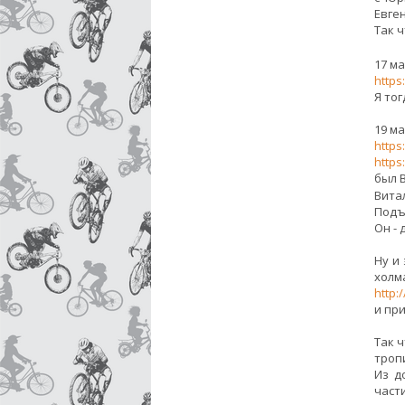
Евген
Так 
17 м
https
Я то
19 м
https
http
был 
Витал
Подъ
Он -
Ну и
холм
http:
и пр
Так 
троп
Из д
част