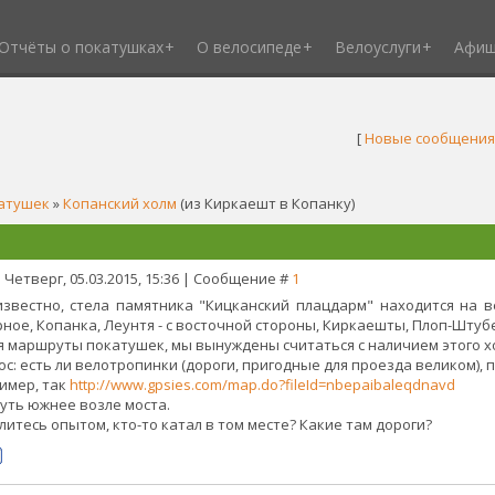
Отчёты о покатушках
О велосипеде
Велоуслуги
Афи
[
Новые сообщения
атушек
»
Копанский холм
(из Киркаешт в Копанку)
 Четверг, 05.03.2015, 15:36 | Сообщение #
1
известно, стела памятника "Кицканский плацдарм" находится на в
рное, Копанка, Леунтя - с восточной стороны, Киркаешты, Плоп-Штубе
я маршруты покатушек, мы вынуждены считаться с наличием этого 
ос: есть ли велотропинки (дороги, пригодные для проезда великом),
имер, так
http://www.gpsies.com/map.do?fileId=nbepaibaleqdnavd
чуть южнее возле моста.
литесь опытом, кто-то катал в том месте? Какие там дороги?