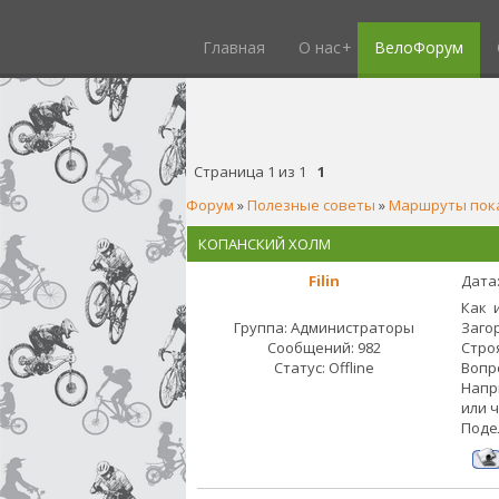
Главная
О нас
ВелоФорум
Страница
1
из
1
1
Форум
»
Полезные советы
»
Маршруты пок
КОПАНСКИЙ ХОЛМ
Filin
Дата:
Как 
Группа: Администраторы
Заго
Сообщений:
982
Стро
Статус:
Offline
Вопр
Напр
или 
Поде