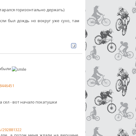
старался горизонтально держать)
если был дождь но вокруг уже сухо, там
забыли
8446451
а сел - вот начало покатушки
es/292881322
едле, а потом меня ждали на вершине.