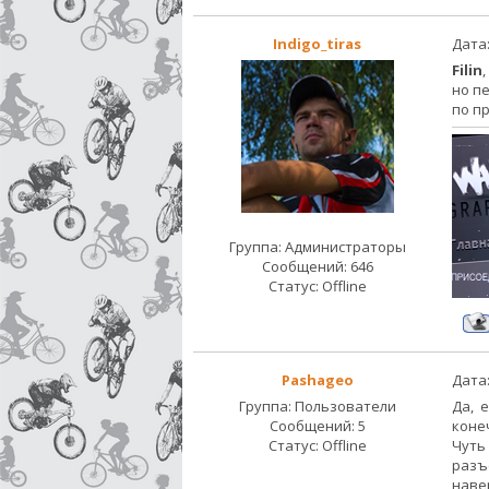
Indigo_tiras
Дата:
Filin
но п
по п
Группа: Администраторы
Сообщений:
646
Статус:
Offline
Pashageo
Дата:
Группа: Пользователи
Да, 
Сообщений:
5
коне
Статус:
Offline
Чуть
разъ
наве