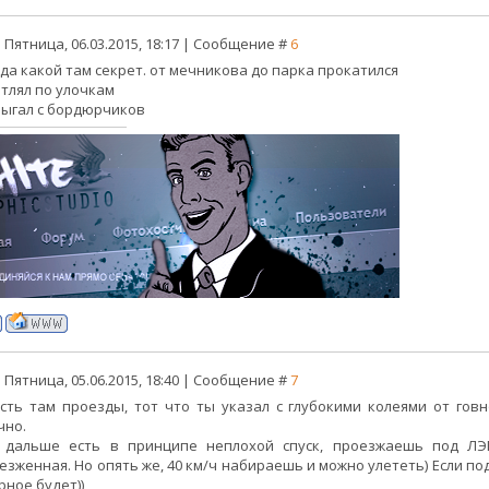
 Пятница, 06.03.2015, 18:17 | Сообщение #
6
, да какой там секрет. от мечникова до парка прокатился
етлял по улочкам
рыгал с бордюрчиков
 Пятница, 05.06.2015, 18:40 | Сообщение #
7
есть там проезды, тот что ты указал с глубокими колеями от гов
чно.
 дальше есть в принципе неплохой спуск, проезжаешь под ЛЭП
езженная. Но опять же, 40 км/ч набираешь и можно улететь) Если под
рное будет))