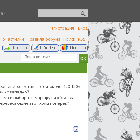
ша
Регистрация
|
Вход
·
Участники
·
Правила форума
·
Поиск
·
RSS
]
ершине холма высотой около 120-150м.
й - с западной.
холма и выбирать маршруты объезда.
 пересекающие этот холм поперёк?