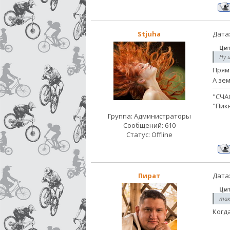
Stjuha
Дата:
Ци
Ну 
Прям
А зем
"СЧА
"Пикн
Группа: Администраторы
Сообщений:
610
Статус:
Offline
Пират
Дата:
Ци
так
Когд