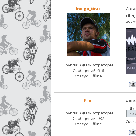
Indigo_tiras
Дата:
Filin
возмо
Группа: Администраторы
Сообщений:
646
Статус:
Offline
Filin
Дата:
Ци
Группа: Администраторы
а я
Сообщений:
982
Скока
Статус:
Offline