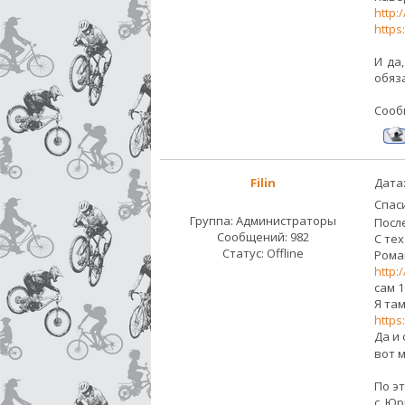
http:
https
И да
обяз
Сооб
Filin
Дата:
Спас
Группа: Администраторы
После
Сообщений:
982
С те
Статус:
Offline
Рома
http:
сам 1
Я там
http
Да и 
вот 
По э
с Юр