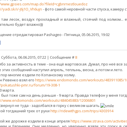
//www.gpsies.com/map.do?fileId=cgbnrnestlouedoz
://yadi.sk/i/-J6j1O_Vh6ujn
- фото самой неровной части спуска, камеру 
, там лесок, воздух прохладный и влажный, стоячий под холмом... 
ательно будет влажно)))
щение отредактировал
Pashageo
-
Пятница, 05.06.2015, 19:02
 Суббота, 06.06.2015, 07:22 | Сообщение #
8
ибо за активность в теме - она ещё мартовская. Думал, про неё все 
 этих сообщений наступил апрель, теплынь, весна, а потом и лето.
х пор многие ездили по Копанскому холму.
н Ревенко взял его
https://www.endomondo.com/workouts/483911085/1
//pokatushki-pmr.ru/forum/19-308-1
0 марта.
 был тоже сам на день раньше - 9 марта. Правда телефон у меня тогд
s://www.endomondo.com/workouts/484045883/12006801
свернул не туда - задолбался в горку с великом шагать
мой тогдашний трек от руки
http://ridewithgps.com/trips/4303914
той же дорожке ездили в конце апреля
https://www.strava.com/activiti
ием и Евгением. Они медленно, но уверенно взяли эту горку в с