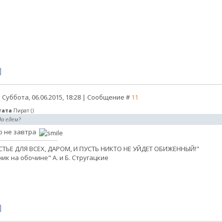
 Суббота, 06.06.2015, 18:28 | Сообщение #
11
тата
Пират
(
)
да едем?
о не завтра
СТЬЕ ДЛЯ ВСЕХ, ДАРОМ, И ПУСТЬ НИКТО НЕ УЙДЕТ ОБИЖЕННЫЙ!"
ик на обочине" А. и Б. Стругацкие